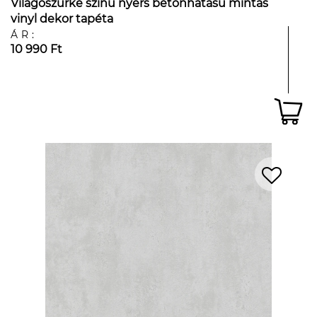
Világoszürke színű nyers betonhatású mintás
vinyl dekor tapéta
ÁR:
10 990 Ft