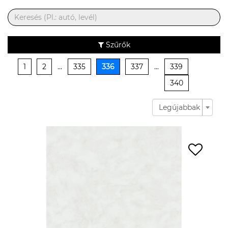
Szűrők
1
2
...
335
336
337
...
339
340
Legújabbak