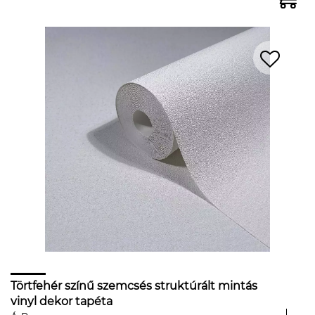
Törtfehér színű szemcsés struktúrált mintás
vinyl dekor tapéta