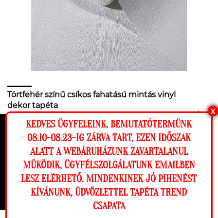
Törtfehér színű csíkos fahatású mintás vinyl
dekor tapéta
X
ÁR:
KEDVES ÜGYFELEINK, BEMUTATÓTERMÜNK
15 990 Ft
Ez a weboldal cookie-kat használ, hogy a
08.10-08.23-IG ZÁRVA TART, EZEN IDŐSZAK
lehető legjobb élményt nyújtsa honlapunkon.
ALATT A WEBÁRUHÁZUNK ZAVARTALANUL
Beállítások
MÜKÖDIK, ÜGYFÉLSZOLGÁLATUNK EMAILBEN
LESZ ELÉRHETŐ. MINDENKINEK JÓ PIHENÉST
Elutasítom
Engedélyezem
KÍVÁNUNK, ÜDVÖZLETTEL TAPÉTA TREND
CSAPATA
Megnézem a falamon