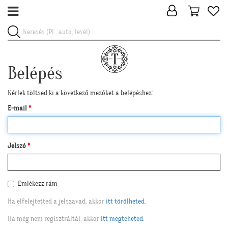
Belépés
Kérlek töltsed ki a következő mezőket a belépéshez:
E-mail
Jelszó
Emlékezz rám
Ha elfelejtetted a jelszavad, akkor
itt törölheted
.
Ha még nem regisztráltál, akkor
itt megteheted
.