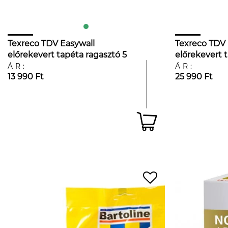
Texreco TDV Easywall
Texreco TDV 
előrekevert tapéta ragasztó 5
előrekevert 
KG
KG
ÁR:
ÁR:
13 990 Ft
25 990 Ft