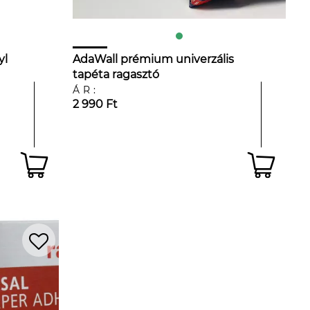
yl
AdaWall prémium univerzális
tapéta ragasztó
ÁR:
2 990 Ft