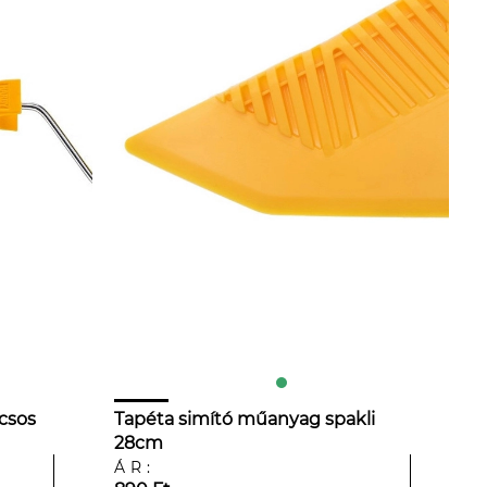
acsos
Tapéta simító műanyag spakli
28cm
ÁR: