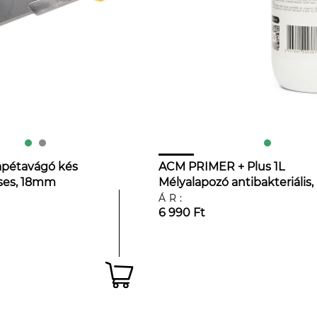
tapétavágó kés
ACM PRIMER + Plus 1L
ses, 18mm
Mélyalapozó antibakteriális,
penészgátló
ÁR:
6 990 Ft