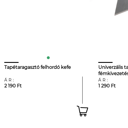
Tapétaragasztó felhordó kefe
Univerzális 
fémkivezeté
ÁR:
ÁR:
2 190 Ft
1 290 Ft