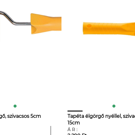
gő, szivacsos 5cm
Tapéta élgörgő nyéllel, sziv
15cm
ÁR: