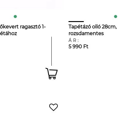
lőkevert ragasztó 1-
Tapétázó olló 28cm,
pétához
rozsdamentes
ÁR:
5 990 Ft