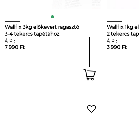
Wallfix 3kg előkevert ragasztó
Wallfix 1kg e
3-4 tekercs tapétához
2 tekercs ta
ÁR:
ÁR:
7 990 Ft
3 990 Ft