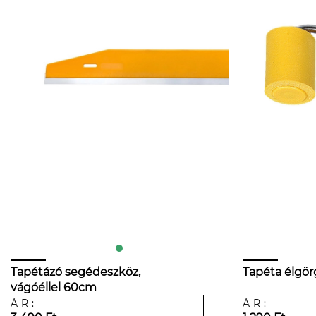
Tapétázó segédeszköz,
Tapéta élgör
vágóéllel 60cm
ÁR:
ÁR: