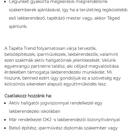
Cégünket gyakorta megkeresik megrendelőink
szakemberek ajánlásával, így ha a területileg legközelebb
eső lakberendező, tapétázó mester vagy, akkor Téged
ajánlunk.
A Tapéta Trend folyamatosan várja tervezők,
belsőépítészek, iparművészek, lakberendezők, valamint
ezen szakmák aktív hallgatóinak jelentkezését. Velünk
egyenrangú partnerre találsz, aki céljaid megvalósítása
érdekében támogatja lakberendezési munkáidat. Mi
hiszünk, benned ezért úgy gondoljuk ez a szövetség egy
kölcsönös sikereken alapuló együttműködés lesz.
Csatlakozz hozzánk ha:
Aktív hallgatói jogviszonnyal rendelkezel egy
lakberendezési iskolában
Már rendelkezel OKJ -s lakberendezői bizonyítvánnyal
Belső építész, iparművész diplomás szakember vagy