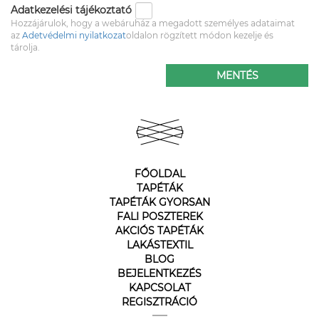
Adatkezelési tájékoztató
Hozzájárulok, hogy a webáruház a megadott személyes adataimat
az
Adetvédelmi nyilatkozat
oldalon rögzített módon kezelje és
tárolja.
MENTÉS
FŐOLDAL
TAPÉTÁK
TAPÉTÁK GYORSAN
FALI POSZTEREK
AKCIÓS TAPÉTÁK
LAKÁSTEXTIL
BLOG
BEJELENTKEZÉS
KAPCSOLAT
REGISZTRÁCIÓ