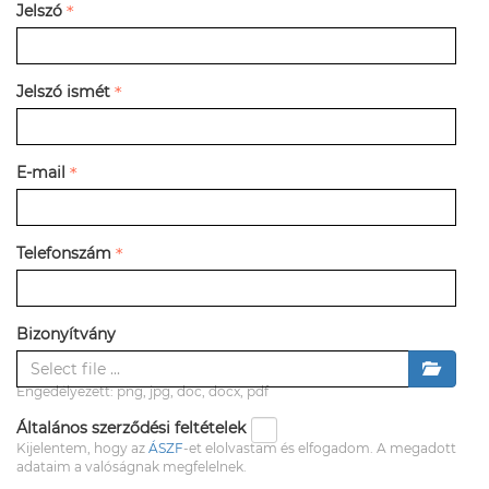
Jelszó
Jelszó ismét
E-mail
Telefonszám
Bizonyítvány
Engedélyezett: png, jpg, doc, docx, pdf
Általános szerződési feltételek
Kijelentem, hogy az
ÁSZF
-et elolvastam és elfogadom. A megadott
adataim a valóságnak megfelelnek.