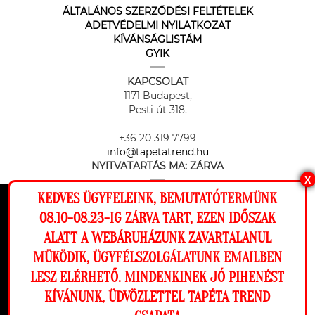
ÁLTALÁNOS SZERZŐDÉSI FELTÉTELEK
ADETVÉDELMI NYILATKOZAT
KÍVÁNSÁGLISTÁM
GYIK
KAPCSOLAT
1171 Budapest,
Pesti út 318.
+36 20 319 7799
info@tapetatrend.hu
NYITVATARTÁS MA:
ZÁRVA
X
KEDVES ÜGYFELEINK, BEMUTATÓTERMÜNK
Ez a weboldal cookie-kat használ, hogy a
08.10-08.23-IG ZÁRVA TART, EZEN IDŐSZAK
lehető legjobb élményt nyújtsa honlapunkon.
ALATT A WEBÁRUHÁZUNK ZAVARTALANUL
Beállítások
MÜKÖDIK, ÜGYFÉLSZOLGÁLATUNK EMAILBEN
Az online fizetést a Barion Payment Zrt. biztosítja, MNB engedély
száma: H-EN-I-1064/2013
LESZ ELÉRHETŐ. MINDENKINEK JÓ PIHENÉST
Elutasítom
Engedélyezem
KÍVÁNUNK, ÜDVÖZLETTEL TAPÉTA TREND