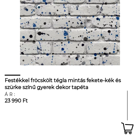
Festékkel fröcskölt tégla mintás fekete-kék és
szürke színű gyerek dekor tapéta
ÁR:
23 990 Ft