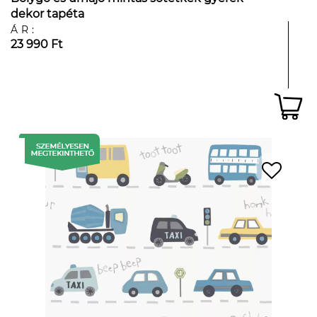
dekor tapéta
ÁR:
23 990 Ft