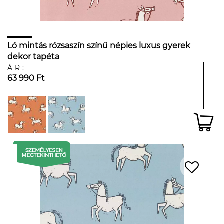
Ló mintás rózsaszín színű népies luxus gyerek
dekor tapéta
ÁR:
63 990 Ft