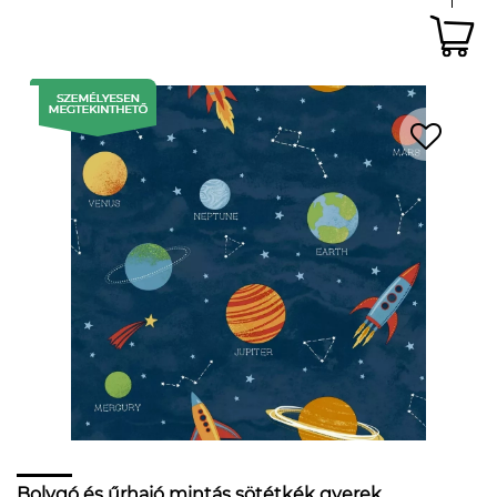
Bolygó és űrhajó mintás sötétkék gyerek