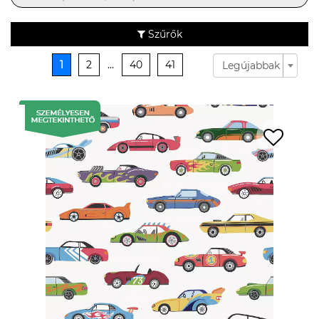
Szűrők
1
2
...
40
41
Legújabbak