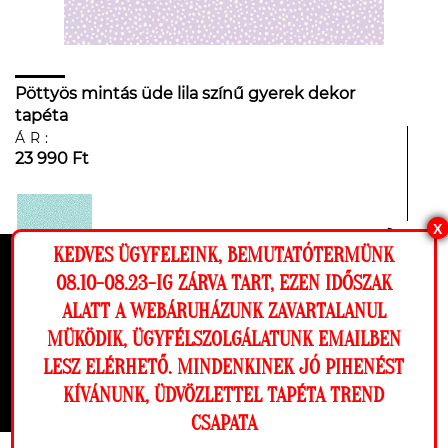
Pöttyös mintás üde lila színű gyerek dekor
tapéta
ÁR:
23 990 Ft
X
KEDVES ÜGYFELEINK, BEMUTATÓTERMÜNK
Ez a weboldal cookie-kat használ, hogy a
08.10-08.23-IG ZÁRVA TART, EZEN IDŐSZAK
lehető legjobb élményt nyújtsa honlapunkon.
ALATT A WEBÁRUHÁZUNK ZAVARTALANUL
Beállítások
MÜKÖDIK, ÜGYFÉLSZOLGÁLATUNK EMAILBEN
LESZ ELÉRHETŐ. MINDENKINEK JÓ PIHENÉST
Elutasítom
Engedélyezem
KÍVÁNUNK, ÜDVÖZLETTEL TAPÉTA TREND
CSAPATA
Megnézem a falamon