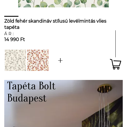
Zöld fehér skandináv stílusú levélmintás vlies
tapéta
ÁR:
14 990 Ft
Tapéta Bolt
Budapest