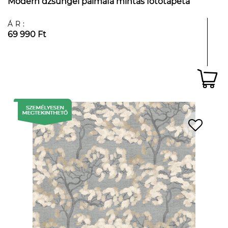
Modern dzsungel pálmafa mintás fotótapéta
ÁR:
69 990 Ft