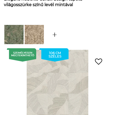
világosszürke színű levél mintával
106 CM
SZÉLES