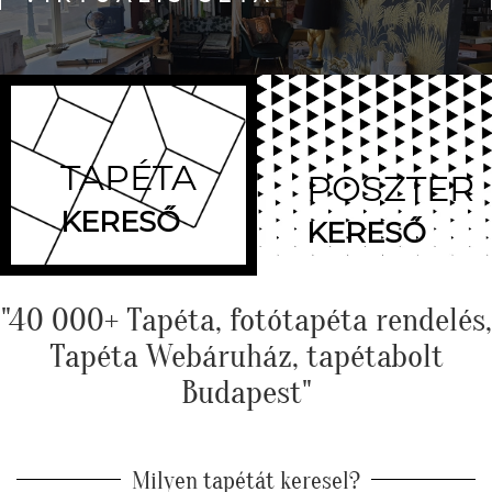
TAPÉTA
POSZTER
KERESŐ
KERESŐ
"40 000+ Tapéta, fotótapéta rendelés,
Tapéta Webáruház, tapétabolt
Budapest"
Milyen tapétát keresel?