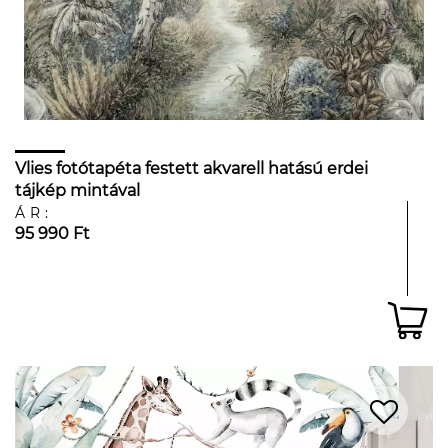
Vlies fotótapéta festett akvarell hatású erdei
tájkép mintával
ÁR:
95 990 Ft