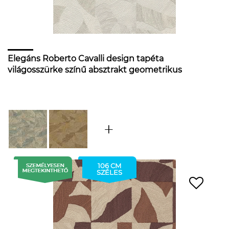
Elegáns Roberto Cavalli design tapéta
világosszürke színű absztrakt geometrikus
mintával
106 CM
SZÉLES