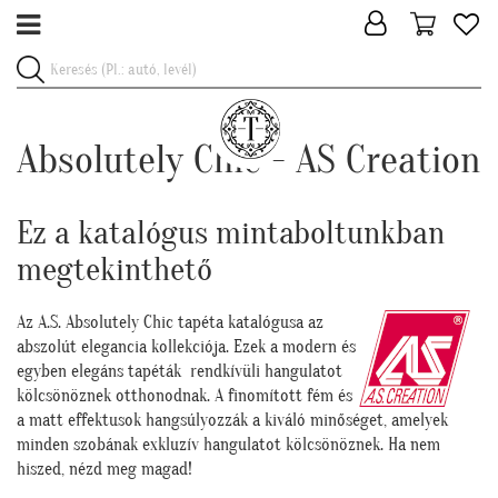
Absolutely Chic - AS Creation
Ez a katalógus mintaboltunkban
megtekinthető
Az A.S. Absolutely Chic tapéta katalógusa az
abszolút elegancia kollekciója. Ezek a modern és
egyben elegáns tapéták rendkívüli hangulatot
kölcsönöznek otthonodnak. A finomított fém és
a matt effektusok hangsúlyozzák a kiváló minőséget, amelyek
minden szobának exkluzív hangulatot kölcsönöznek. Ha nem
hiszed, nézd meg magad!