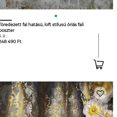
Töredezett fal hatású, loft stílusú óriás fali
poszter
ÁR:
248 490 Ft