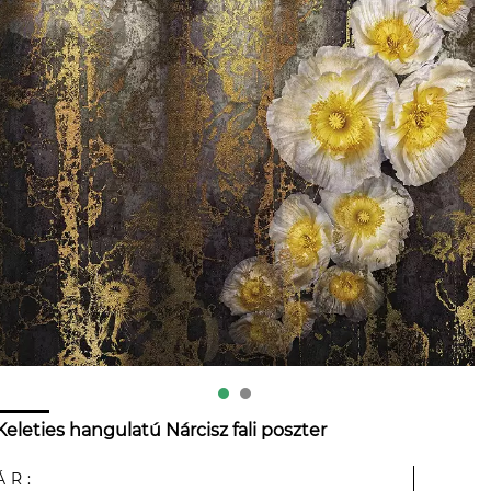
Keleties hangulatú Nárcisz fali poszter
ÁR: