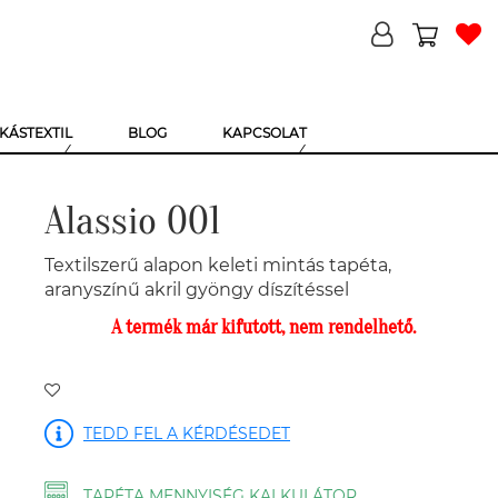
KÁSTEXTIL
BLOG
KAPCSOLAT
Alassio 001
Textilszerű alapon keleti mintás tapéta,
aranyszínű akril gyöngy díszítéssel
A termék már kifutott, nem rendelhető.
TEDD FEL A KÉRDÉSEDET
TAPÉTA MENNYISÉG KALKULÁTOR