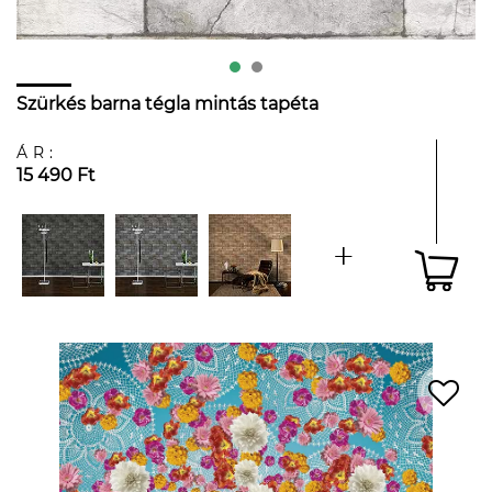
Szürkés barna tégla mintás tapéta
ÁR:
15 490 Ft