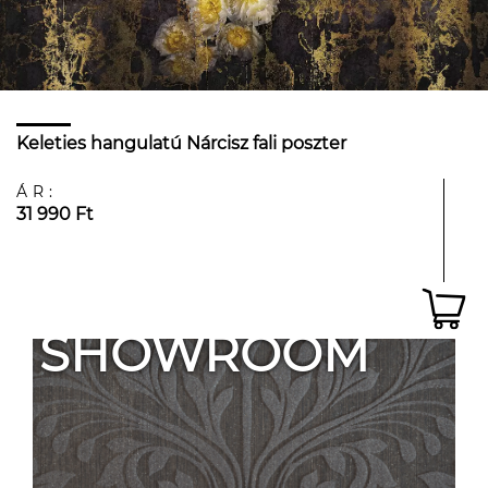
Keleties hangulatú Nárcisz fali poszter
ÁR:
31 990 Ft
SHOWROOM