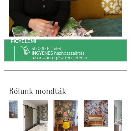
FIGYELEM!
50 000 Ft felett
INGYENES
házhozszállítás
az ország egész területén a
GLS-el.
Rólunk mondták