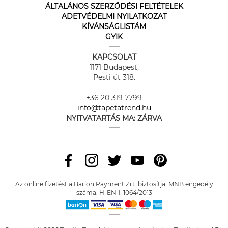
ÁLTALÁNOS SZERZŐDÉSI FELTÉTELEK
ADETVÉDELMI NYILATKOZAT
KÍVÁNSÁGLISTÁM
GYIK
KAPCSOLAT
1171 Budapest,
Pesti út 318.
+36 20 319 7799
info@tapetatrend.hu
NYITVATARTÁS MA:
ZÁRVA
Az online fizetést a Barion Payment Zrt. biztosítja, MNB engedély
száma: H-EN-I-1064/2013