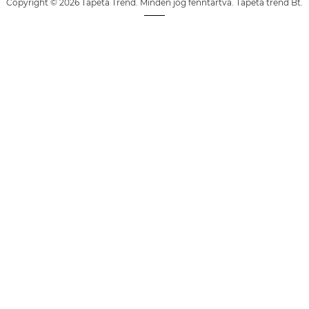
Copyright © 2026 Tapéta Trend. Minden jog fenntartva. Tapéta trend Bt.