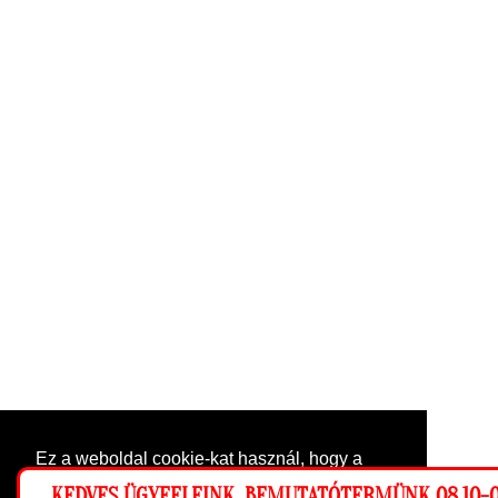
Ez a weboldal cookie-kat használ, hogy a
lehető legjobb élményt nyújtsa honlapunkon.
KEDVES ÜGYFELEINK, BEMUTATÓTERMÜNK 08.10-0