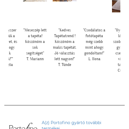
g egyszer
"Meseszép lett
"Kedves
"Csodálatos a
"Ilyen lett
zönjük a
a tapéta!
Tapétatrend !
fotótapéta
lányom
őséget, és
Köszönöm a
Köszönöm a
még szebb
szobájában
is, hogy
sok
makis tapétát.
mint ahogy
gyönyörű
elünk
segítséget"
Jó választás
gondoltam!"
csereszny
ltök!""
T. Mariann
lett nagyon!"
L. Ilona
virágos
Kriszta
T. Tünde
tapéta."
Cs. Andi
A(z) Portofino gyártó további
termékei.