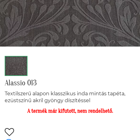
Alassio 013
Textilszerű alapon klasszikus inda mintás tapéta,
ezüstszínű akril gyöngy díszítéssel
A termék már kifutott, nem rendelhető.