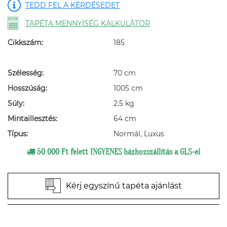
TEDD FEL A KÉRDÉSEDET
TAPÉTA MENNYISÉG KALKULÁTOR
Cikkszám:
185
Szélesség:
70 cm
Hosszúság:
1005 cm
Súly:
2.5 kg
Mintaillesztés:
64 cm
Típus:
Normál, Luxus
50 000 Ft felett INGYENES házhozszállítás a GLS-el
Kérj egyszínű tapéta ajánlást