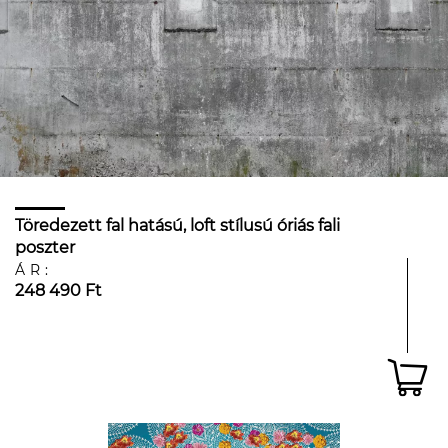
Töredezett fal hatású, loft stílusú óriás fali
poszter
ÁR:
248 490 Ft