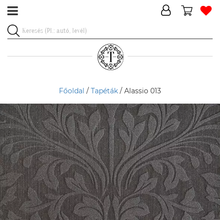
Főoldal
/
Tapéták
/ Alassio 013