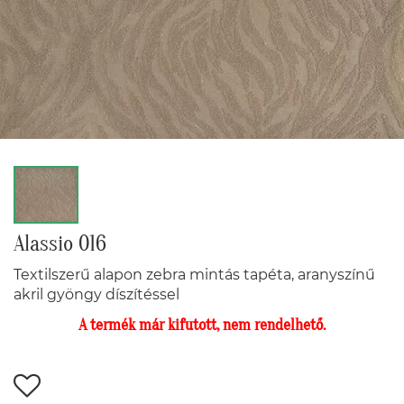
Alassio 016
Textilszerű alapon zebra mintás tapéta, aranyszínű
akril gyöngy díszítéssel
A termék már kifutott, nem rendelhető.