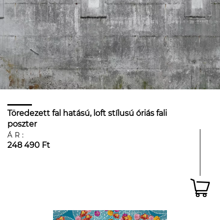
Töredezett fal hatású, loft stílusú óriás fali
poszter
ÁR:
248 490 Ft