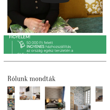
FIGYELEM!
50 000 Ft felett
INGYENES
házhozszállítás
az ország egész területén a
GLS-el.
Rólunk mondták