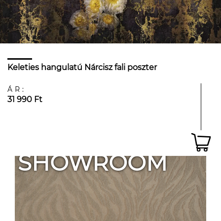
Keleties hangulatú Nárcisz fali poszter
ÁR:
31 990 Ft
SHOWROOM