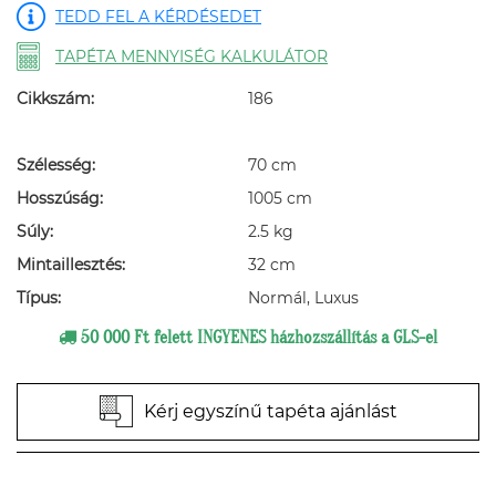
TEDD FEL A KÉRDÉSEDET
TAPÉTA MENNYISÉG KALKULÁTOR
Cikkszám:
186
Szélesség:
70 cm
Hosszúság:
1005 cm
Súly:
2.5 kg
Mintaillesztés:
32 cm
Típus:
Normál, Luxus
50 000 Ft felett INGYENES házhozszállítás a GLS-el
Kérj egyszínű tapéta ajánlást