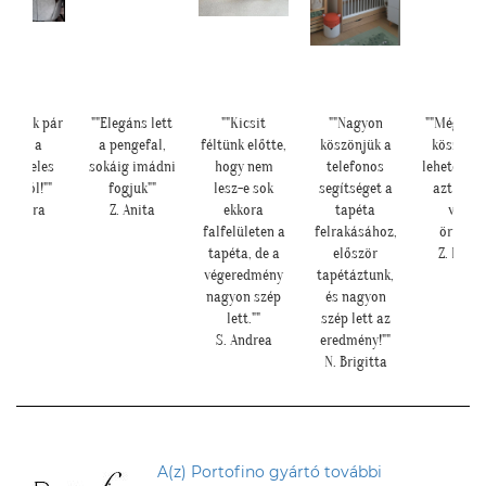
satolok pár
""Elegáns lett
""Kicsit
""Nagyon
""Még egy
képet a
a pengefal,
féltünk előtte,
köszönjük a
köszönjü
sungeles
sokáig imádni
hogy nem
telefonos
lehetősége
arokról!""
fogjuk""
lesz-e sok
segítséget a
azt is, h
K. Laura
Z. Anita
ekkora
tapéta
velün
falfelületen a
felrakásához,
örültök!
tapéta, de a
először
Z. Krisz
végeredmény
tapétáztunk,
nagyon szép
és nagyon
lett.""
szép lett az
S. Andrea
eredmény!""
N. Brigitta
A(z) Portofino gyártó további