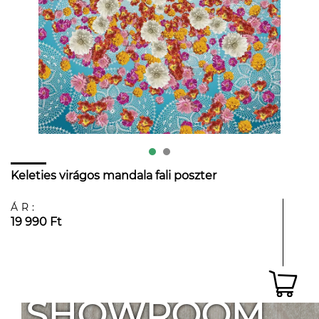
Keleties virágos mandala fali poszter
ÁR:
19 990 Ft
SHOWROOM