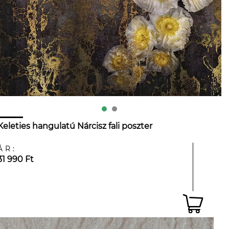
Keleties hangulatú Nárcisz fali poszter
ÁR:
31 990 Ft