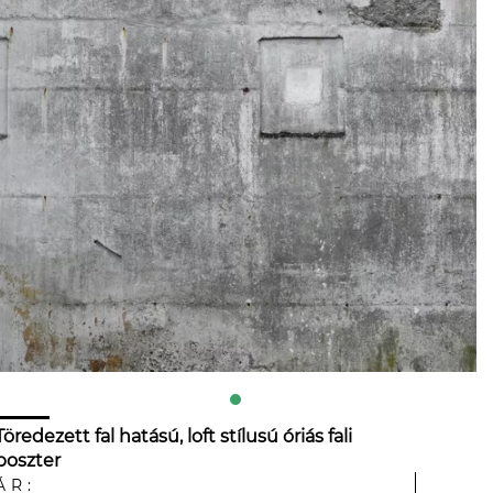
Töredezett fal hatású, loft stílusú óriás fali
poszter
ÁR: