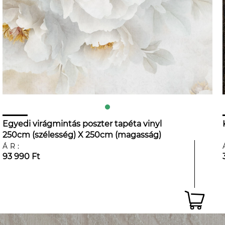
Egyedi virágmintás poszter tapéta vinyl
250cm (szélesség) X 250cm (magasság)
ÁR:
93 990 Ft