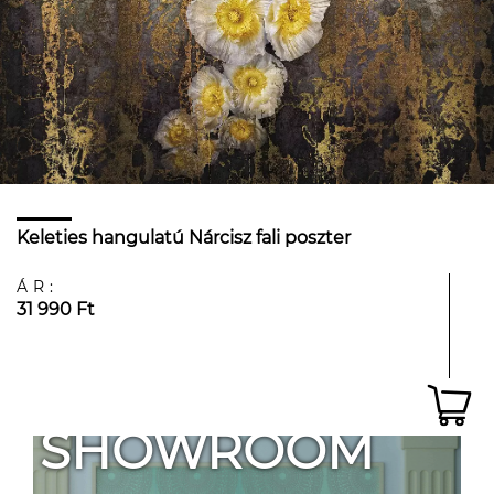
Keleties hangulatú Nárcisz fali poszter
ÁR:
31 990 Ft
SHOWROOM