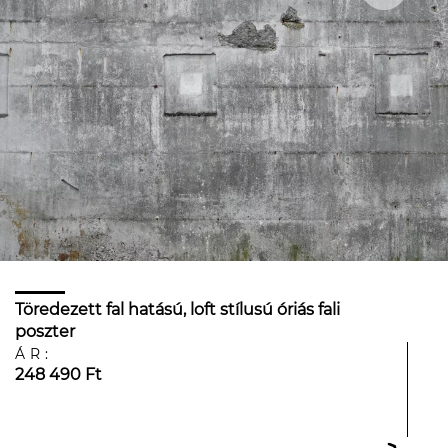
Töredezett fal hatású, loft stílusú óriás fali
poszter
ÁR:
248 490 Ft