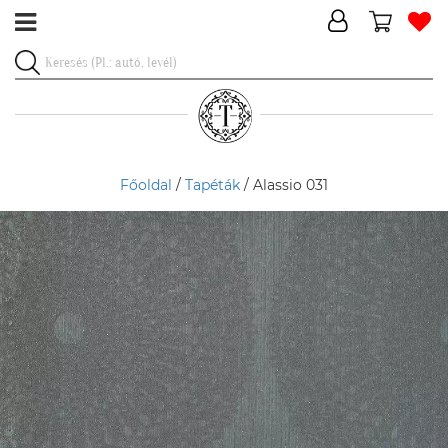
Főoldal
/
Tapéták
/ Alassio 031