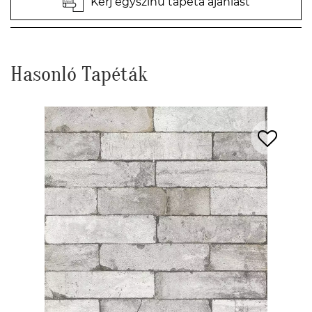
Kérj egyszínű tapéta ajánlást
Hasonló Tapéták