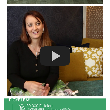
FIGYELEM!
50 000 Ft felett
INGYENES
házhozszállítás