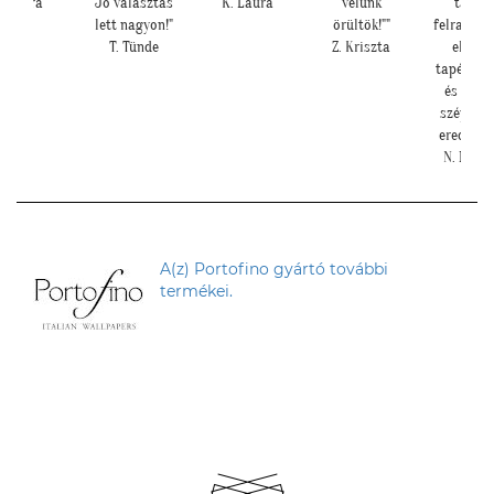
 választás
K. Laura
velünk
tapéta
E. Rék
t nagyon!"
örültök!""
felrakásához,
T. Tünde
Z. Kriszta
először
tapétáztunk,
és nagyon
szép lett az
eredmény!""
N. Brigitta
A(z) Portofino gyártó további
termékei.