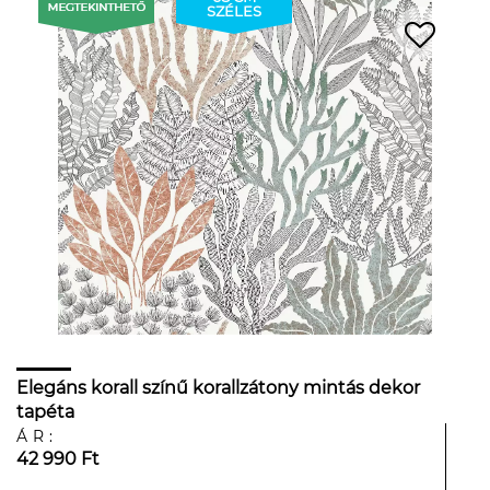
SZÉLES
Elegáns korall színű korallzátony mintás dekor
tapéta
ÁR:
42 990 Ft