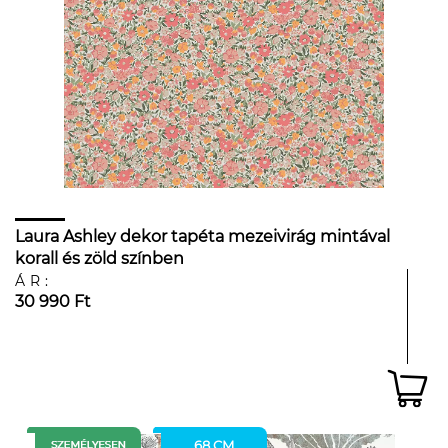
Laura Ashley dekor tapéta mezeivirág mintával
korall és zöld színben
ÁR:
30 990 Ft
68 CM