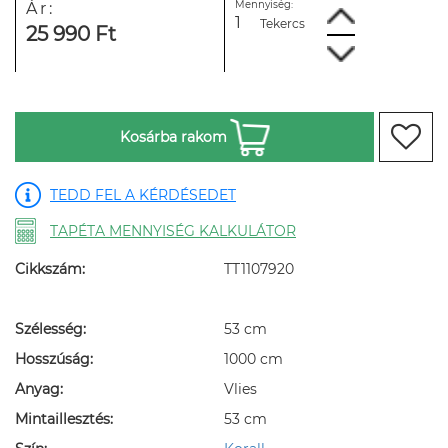
Mennyiség:
Ár:
Tekercs
25 990 Ft
Kosárba rakom
TEDD FEL A KÉRDÉSEDET
TAPÉTA MENNYISÉG KALKULÁTOR
Cikkszám:
TT1107920
Szélesség:
53 cm
Hosszúság:
1000 cm
Anyag:
Vlies
Mintaillesztés:
53 cm