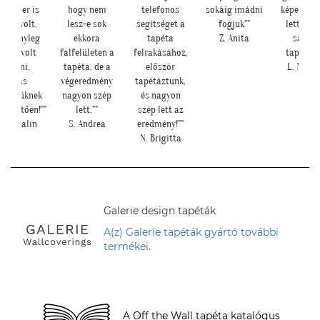
akember is
hogy nem
telefonos
sokáig imádni
képeket. I
ldog volt,
lesz-e sok
segítséget a
fogjuk""
lett a b
el tényleg
ekkora
tapéta
Z. Anita
sarok 
nnyű volt
falfelületen a
felrakásához,
tapétáva
feltenni,
tapéta, de a
először
L. Nikol
magas
végeredmény
tapétáztunk,
őségüknek
nagyon szép
és nagyon
zönhetően!""
lett.""
szép lett az
 P. Katalin
S. Andrea
eredmény!""
N. Brigitta
Galerie design tapéták
A(z) Galerie tapéták gyártó további
termékei.
A Off the Wall tapéta katalógus