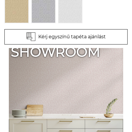
Kérj egyszínű tapéta ajánlást
SHOWROOM