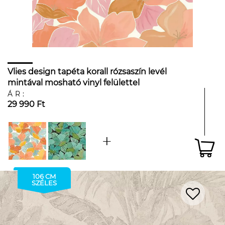
Vlies design tapéta korall rózsaszín levél
mintával mosható vinyl felülettel
ÁR:
29 990 Ft
106 CM
SZÉLES