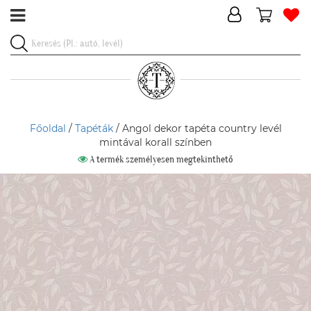
Főoldal
/
Tapéták
/ Angol dekor tapéta country levél
mintával korall színben
A termék személyesen megtekinthető