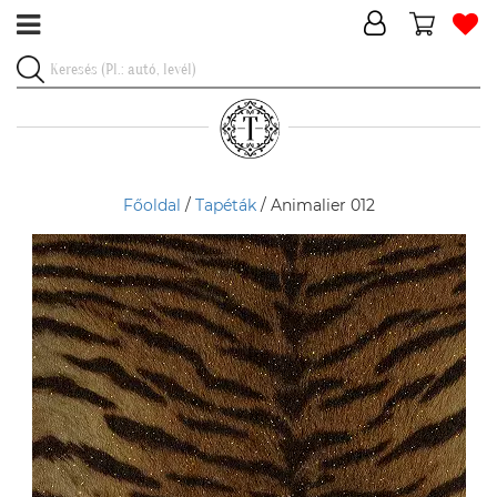
Főoldal
/
Tapéták
/ Animalier 012