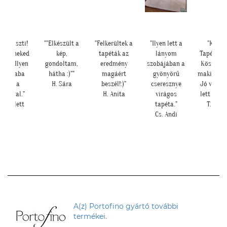
!
""Elkészült a
"Felkerültek a
"Ilyen lett a
"Kedves
ed
kép,
tapéták az
lányom
Tapétatrend !
n
gondoltam,
eredmény
szobájában a
Köszönöm a
hátha :)""
magáért
gyönyörű
makis tapétát.
H. Sára
beszél!:)"
cseresznye
Jó választás
H. Anita
virágos
lett nagyon!"
tapéta."
T. Tünde
Cs. Andi
A(z) Portofino gyártó további
termékei.