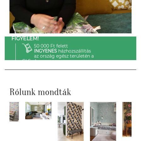
FIGYELEM!
50 000 Ft felett
INGYENES
házhozszállítás
az ország egész területén a
GLS-el.
Rólunk mondták