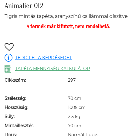
Animalier 012
Tigris mintás tapéta, aranyszínű csillámmal díszítve
A termék már kifutott, nem rendelhető.
TEDD FEL A KÉRDÉSEDET
TAPÉTA MENNYISÉG KALKULÁTOR
Cikkszám:
297
Szélesség:
70 cm
Hosszúság:
1005 cm
Súly:
2.5 kg
Mintaillesztés:
70 cm
Típus:
Normál, Luxus