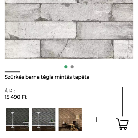
Szürkés barna tégla mintás tapéta
ÁR:
15 490 Ft