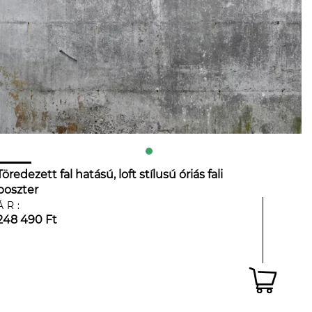
Töredezett fal hatású, loft stílusú óriás fali
poszter
ÁR:
248 490 Ft