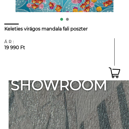
Keleties virágos mandala fali poszter
ÁR:
19 990 Ft
SHOWROOM