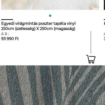
Egyedi virágmintás poszter tapéta vinyl
250cm (szélesség) X 250cm (magasság)
ÁR:
93 990 Ft