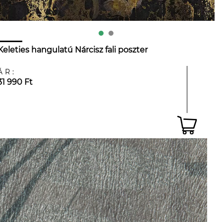
Keleties hangulatú Nárcisz fali poszter
ÁR:
31 990 Ft