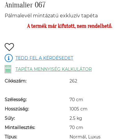
Animalier 067
Pálmalevél mintázatú exkluzív tapéta
A termék már kifutott, nem rendelhető.
TEDD FEL A KÉRDÉSEDET
TAPÉTA MENNYISÉG KALKULÁTOR
Cikkszám:
262
Szélesség:
70 cm
Hosszúság:
1005 cm
Súly:
2.5 kg
Mintaillesztés:
70 cm
Típus:
Normál, Luxus