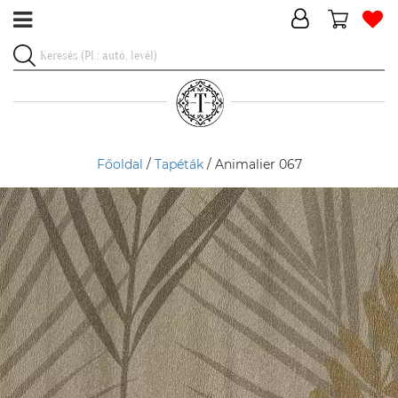
Főoldal
/
Tapéták
/ Animalier 067