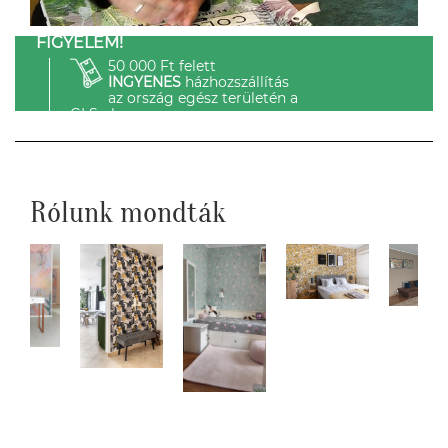
FIGYELEM!
50 000 Ft felett
INGYENES
házhozszállítás
az ország egész területén a
GLS-el.
Rólunk mondták