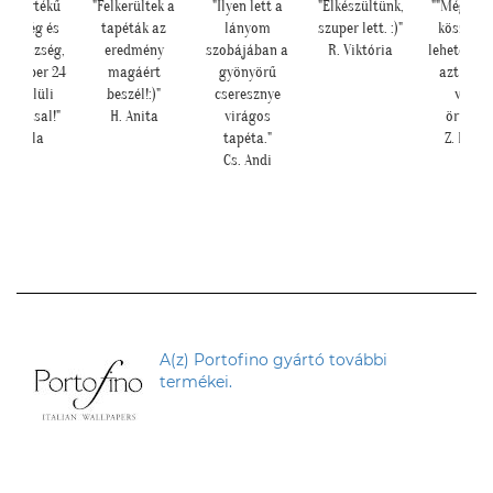
lda értékű
"Felkerültek a
"Ilyen lett a
"Elkészültünk,
""Még egy
dvesség és
tapéták az
lányom
szuper lett. :)"
köszönjü
ítőkészség,
eredmény
szobájában a
R. Viktória
lehetősége
erszuper 24
magáért
gyönyörű
azt is, h
án belüli
beszél!:)"
cseresznye
velün
llítással!"
H. Anita
virágos
örültök!
U. Leila
tapéta."
Z. Krisz
Cs. Andi
A(z) Portofino gyártó további
termékei.