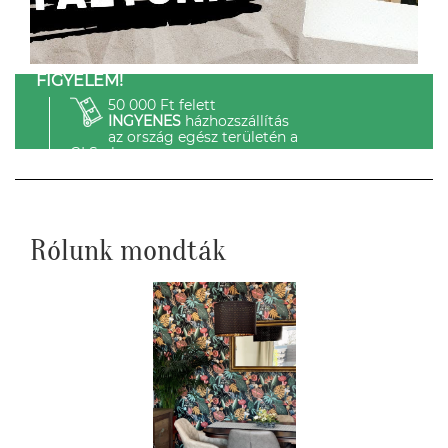
FIGYELEM!
50 000 Ft felett
INGYENES
házhozszállítás
az ország egész területén a
GLS-el.
Rólunk mondták