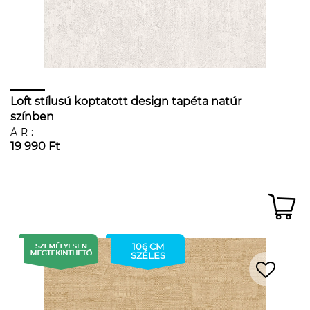
Loft stílusú koptatott design tapéta natúr
színben
ÁR:
19 990 Ft
106 CM
SZÉLES