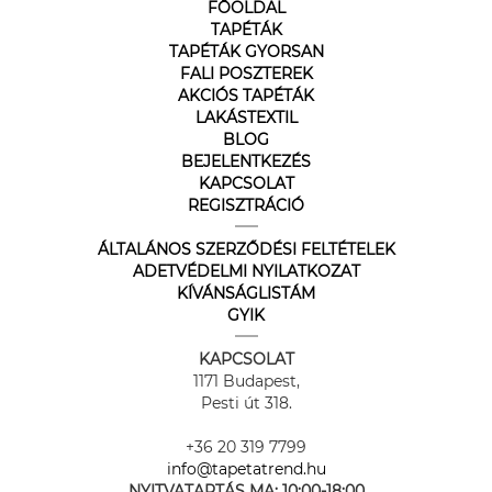
FŐOLDAL
TAPÉTÁK
TAPÉTÁK GYORSAN
FALI POSZTEREK
AKCIÓS TAPÉTÁK
LAKÁSTEXTIL
BLOG
BEJELENTKEZÉS
KAPCSOLAT
REGISZTRÁCIÓ
ÁLTALÁNOS SZERZŐDÉSI FELTÉTELEK
ADETVÉDELMI NYILATKOZAT
KÍVÁNSÁGLISTÁM
GYIK
KAPCSOLAT
1171 Budapest,
Pesti út 318.
+36 20 319 7799
info@tapetatrend.hu
NYITVATARTÁS MA:
10:00-18:00