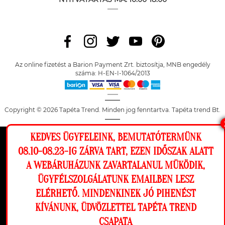
Az online fizetést a Barion Payment Zrt. biztosítja, MNB engedély
száma: H-EN-I-1064/2013
Copyright © 2026 Tapéta Trend. Minden jog fenntartva. Tapéta trend Bt.
KEDVES ÜGYFELEINK, BEMUTATÓTERMÜNK
Ez a weboldal cookie-kat használ, hogy a
08.10-08.23-IG ZÁRVA TART, EZEN IDŐSZAK ALATT
lehető legjobb élményt nyújtsa honlapunkon.
A WEBÁRUHÁZUNK ZAVARTALANUL MÜKÖDIK,
Beállítások
ÜGYFÉLSZOLGÁLATUNK EMAILBEN LESZ
ELÉRHETŐ. MINDENKINEK JÓ PIHENÉST
Elutasítom
Engedélyezem
KÍVÁNUNK, ÜDVÖZLETTEL TAPÉTA TREND
CSAPATA
Megnézem a falamon