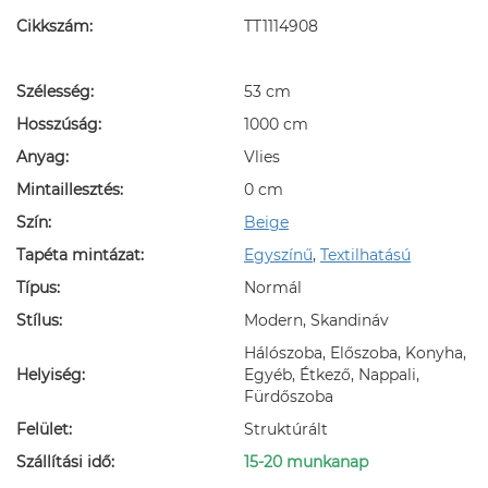
Cikkszám:
TT1114908
Szélesség:
53 cm
Hosszúság:
1000 cm
Anyag:
Vlies
Mintaillesztés:
0 cm
Szín:
Beige
Tapéta mintázat:
Egyszínű
,
Textilhatású
Típus:
Normál
Stílus:
Modern, Skandináv
Hálószoba, Előszoba, Konyha,
Helyiség:
Egyéb, Étkező, Nappali,
Fürdőszoba
Felület:
Struktúrált
Szállítási idő:
15-20 munkanap