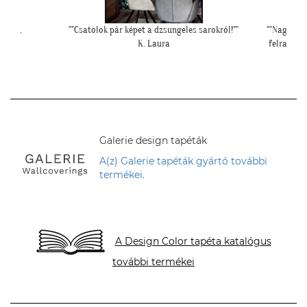
okról!""
""Nagyon köszönjük a telefonos segítséget a tapéta
""Kicsit f
felrakásához, először tapétáztunk, és nagyon szép
falfelül
lett az eredmény!""
N. Brigitta
Galerie design tapéták
A(z) Galerie tapéták gyártó további
termékei.
A Design Color tapéta katalógus
további termékei