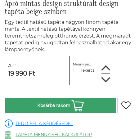
Apró mintás design struktúrált design
tapéta beige színben
Egy textil hatású tapéta nagyon finom tapéta
minta. A textil hatású tapétával könnyen
teremthetsz meleg otthonos érzést. A megmaradt
tapétát pedig nyugodtan felhasználhatod akár egy
lámpaernyőnek.
Mennyiség:
Ár:
Tekercs
19 990 Ft
Kosárba rakom
TEDD FEL A KÉRDÉSEDET
TAPÉTA MENNYISÉG KALKULÁTOR