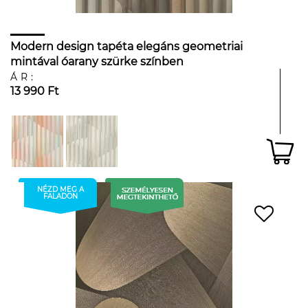
Modern design tapéta elegáns geometriai
mintával óarany szürke színben
ÁR:
13 990 Ft
NÉZD MEG A
FALADON