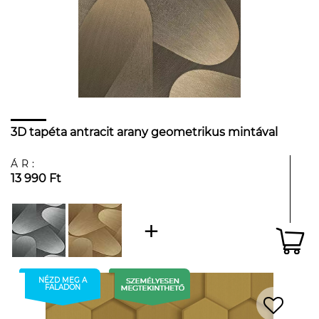
3D tapéta antracit arany geometrikus mintával
ÁR:
13 990 Ft
NÉZD MEG A
FALADON