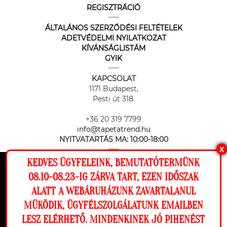
REGISZTRÁCIÓ
ÁLTALÁNOS SZERZŐDÉSI FELTÉTELEK
ADETVÉDELMI NYILATKOZAT
KÍVÁNSÁGLISTÁM
GYIK
KAPCSOLAT
1171 Budapest,
Pesti út 318.
+36 20 319 7799
info@tapetatrend.hu
NYITVATARTÁS MA:
10:00-18:00
X
KEDVES ÜGYFELEINK, BEMUTATÓTERMÜNK
Ez a weboldal cookie-kat használ, hogy a
08.10-08.23-IG ZÁRVA TART, EZEN IDŐSZAK
lehető legjobb élményt nyújtsa honlapunkon.
ALATT A WEBÁRUHÁZUNK ZAVARTALANUL
Beállítások
MÜKÖDIK, ÜGYFÉLSZOLGÁLATUNK EMAILBEN
Az online fizetést a Barion Payment Zrt. biztosítja, MNB engedély
száma: H-EN-I-1064/2013
LESZ ELÉRHETŐ. MINDENKINEK JÓ PIHENÉST
Elutasítom
Engedélyezem