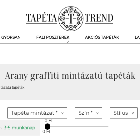
K GYORSAN
FALI POSZTEREK
AKCIÓS TAPÉTÁK
LA
Arany graffiti mintázatú tapéták
ntázatú tapéták.
Tapéta mintázat *
Szín *
Stílus
0 Ft
n,
3-5 munkanap
0 Ft