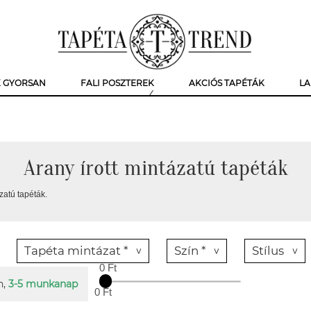
K GYORSAN
FALI POSZTEREK
AKCIÓS TAPÉTÁK
LA
Arany írott mintázatú tapéták
zatú tapéták.
Tapéta mintázat *
Szín *
Stílus
0 Ft
n,
3-5 munkanap
0 Ft