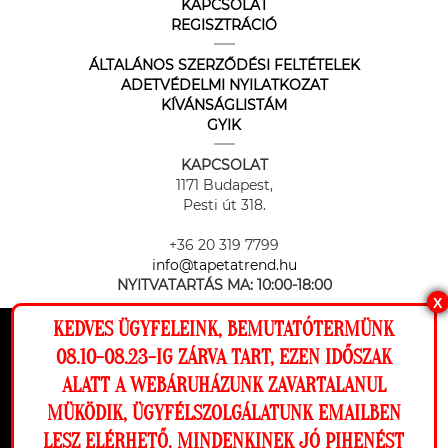
KAPCSOLAT
REGISZTRÁCIÓ
ÁLTALÁNOS SZERZŐDÉSI FELTÉTELEK
ADETVÉDELMI NYILATKOZAT
KÍVÁNSÁGLISTÁM
GYIK
KAPCSOLAT
1171 Budapest,
Pesti út 318.
+36 20 319 7799
info@tapetatrend.hu
NYITVATARTÁS MA:
10:00-18:00
X
KEDVES ÜGYFELEINK, BEMUTATÓTERMÜNK
Ez a weboldal cookie-kat használ, hogy a
08.10-08.23-IG ZÁRVA TART, EZEN IDŐSZAK
lehető legjobb élményt nyújtsa honlapunkon.
ALATT A WEBÁRUHÁZUNK ZAVARTALANUL
Beállítások
MÜKÖDIK, ÜGYFÉLSZOLGÁLATUNK EMAILBEN
Az online fizetést a Barion Payment Zrt. biztosítja, MNB engedély
száma: H-EN-I-1064/2013
LESZ ELÉRHETŐ. MINDENKINEK JÓ PIHENÉST