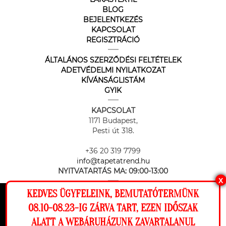
BLOG
BEJELENTKEZÉS
KAPCSOLAT
REGISZTRÁCIÓ
ÁLTALÁNOS SZERZŐDÉSI FELTÉTELEK
ADETVÉDELMI NYILATKOZAT
KÍVÁNSÁGLISTÁM
GYIK
KAPCSOLAT
1171 Budapest,
Pesti út 318.
+36 20 319 7799
info@tapetatrend.hu
NYITVATARTÁS MA:
09:00-13:00
X
KEDVES ÜGYFELEINK, BEMUTATÓTERMÜNK
Ez a weboldal cookie-kat használ, hogy a
08.10-08.23-IG ZÁRVA TART, EZEN IDŐSZAK
lehető legjobb élményt nyújtsa honlapunkon.
ALATT A WEBÁRUHÁZUNK ZAVARTALANUL