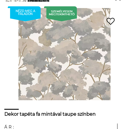
NÉZD MEG A
FALADON
Dekor tapéta fa mintával taupe színben
ÁR: