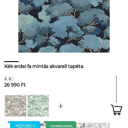
Kék erdei fa mintás akvarell tapéta
ÁR:
26 990 Ft
NÉZD MEG A