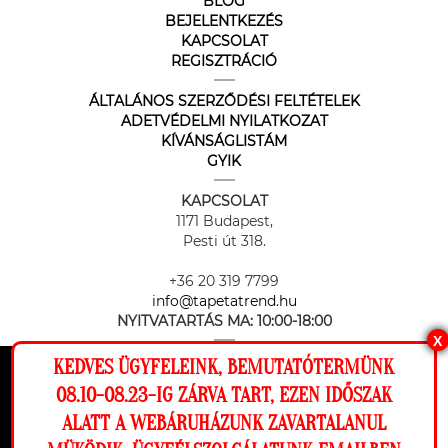
BLOG
BEJELENTKEZÉS
KAPCSOLAT
REGISZTRÁCIÓ
ÁLTALÁNOS SZERZŐDÉSI FELTÉTELEK
ADETVÉDELMI NYILATKOZAT
KÍVÁNSÁGLISTÁM
GYIK
KAPCSOLAT
1171 Budapest,
Pesti út 318.
+36 20 319 7799
info@tapetatrend.hu
NYITVATARTÁS MA:
10:00-18:00
X
KEDVES ÜGYFELEINK, BEMUTATÓTERMÜNK
Ez a weboldal cookie-kat használ, hogy a
08.10-08.23-IG ZÁRVA TART, EZEN IDŐSZAK
lehető legjobb élményt nyújtsa honlapunkon.
ALATT A WEBÁRUHÁZUNK ZAVARTALANUL
Beállítások