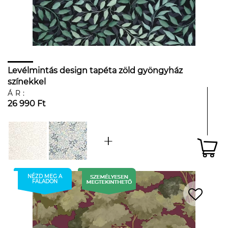
Levélmintás design tapéta zöld gyöngyház
színekkel
ÁR:
26 990 Ft
NÉZD MEG A
FALADON