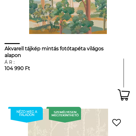
Akvarell tájkép mintás fotótapéta világos
alapon
ÁR:
104 990 Ft
NÉZD MEG A
FALADON