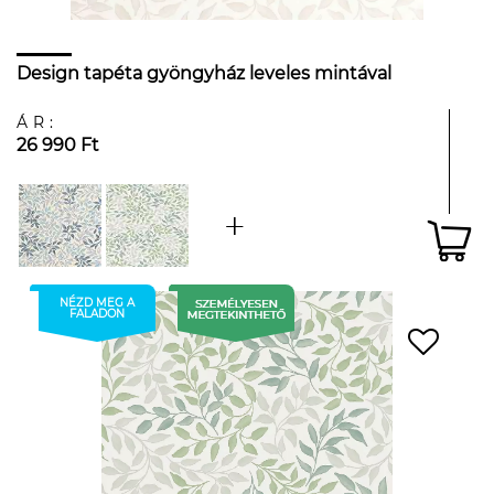
Design tapéta gyöngyház leveles mintával
ÁR:
26 990 Ft
NÉZD MEG A
FALADON