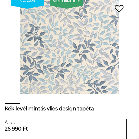
FALADON
Kék levél mintás vlies design tapéta
ÁR:
26 990 Ft