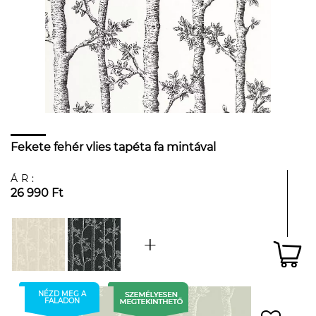
Fekete fehér vlies tapéta fa mintával
ÁR:
26 990 Ft
NÉZD MEG A
FALADON