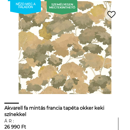
NÉZD MEG A
FALADON
Akvarell fa mintás francia tapéta okker keki
színekkel
ÁR:
26 990 Ft