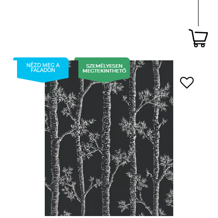
NÉZD MEG A
FALADON