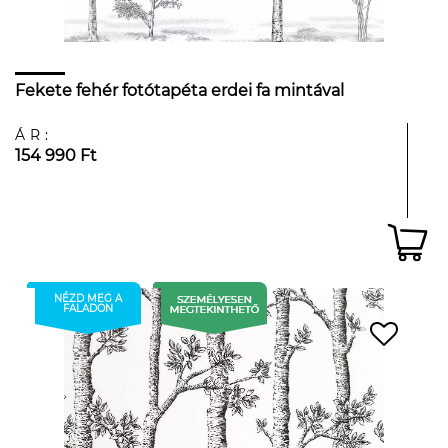
Fekete fehér fotótapéta erdei fa mintával
ÁR:
154 990 Ft
NÉZD MEG A
FALADON