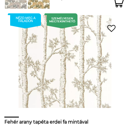
NÉZD MEG A
FALADON
Fehér arany tapéta erdei fa mintával