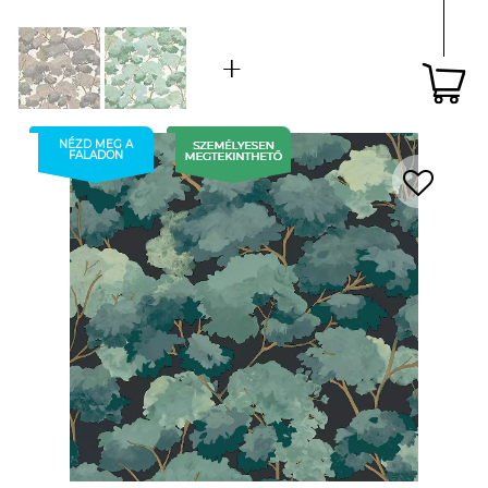
NÉZD MEG A
FALADON