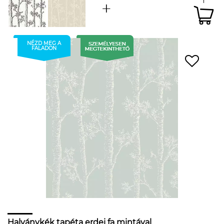
NÉZD MEG A
FALADON
Halványkék tapéta erdei fa mintával