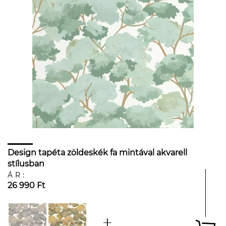
Design tapéta zöldeskék fa mintával akvarell
stílusban
ÁR:
26 990 Ft