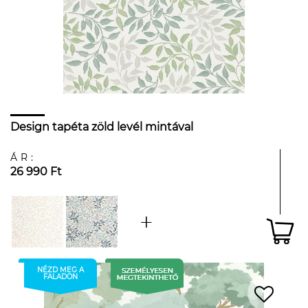
Design tapéta zöld levél mintával
ÁR:
26 990 Ft
NÉZD MEG A
FALADON