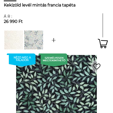
Kekizöld levél mintás francia tapéta
ÁR:
26 990 Ft
NÉZD MEG A
FALADON