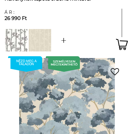
ÁR:
26 990 Ft
NÉZD MEG A
FALADON