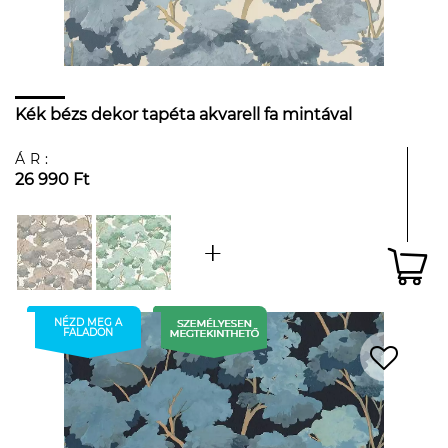
Kék bézs dekor tapéta akvarell fa mintával
ÁR:
26 990 Ft
NÉZD MEG A
FALADON