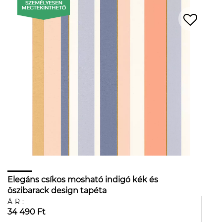
Elegáns csíkos mosható indigó kék és
öszibarack design tapéta
ÁR:
34 490 Ft