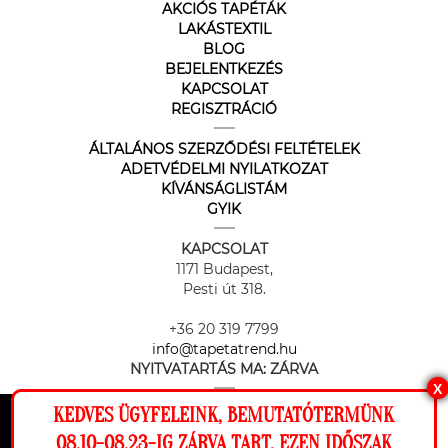
AKCIÓS TAPÉTÁK
LAKÁSTEXTIL
BLOG
BEJELENTKEZÉS
KAPCSOLAT
REGISZTRÁCIÓ
ÁLTALÁNOS SZERZŐDÉSI FELTÉTELEK
ADETVÉDELMI NYILATKOZAT
KÍVÁNSÁGLISTÁM
GYIK
KAPCSOLAT
1171 Budapest,
Pesti út 318.
+36 20 319 7799
info@tapetatrend.hu
NYITVATARTÁS MA:
ZÁRVA
X
KEDVES ÜGYFELEINK, BEMUTATÓTERMÜNK
Ez a weboldal cookie-kat használ, hogy a
08.10-08.23-IG ZÁRVA TART, EZEN IDŐSZAK