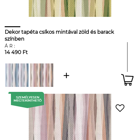
Dekor tapéta csíkos mintával zöld és barack
színben
ÁR:
14 490 Ft