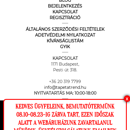
BLOG
BEJELENTKEZÉS
KAPCSOLAT
REGISZTRÁCIÓ
ÁLTALÁNOS SZERZŐDÉSI FELTÉTELEK
ADETVÉDELMI NYILATKOZAT
KÍVÁNSÁGLISTÁM
GYIK
KAPCSOLAT
1171 Budapest,
Pesti út 318.
+36 20 319 7799
info@tapetatrend.hu
NYITVATARTÁS MA:
10:00-18:00
X
KEDVES ÜGYFELEINK, BEMUTATÓTERMÜNK
Ez a weboldal cookie-kat használ, hogy a
08.10-08.23-IG ZÁRVA TART, EZEN IDŐSZAK
lehető legjobb élményt nyújtsa honlapunkon.
ALATT A WEBÁRUHÁZUNK ZAVARTALANUL
Beállítások