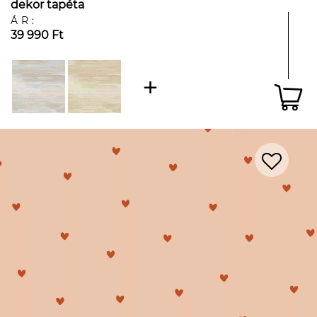
dekor tapéta
ÁR:
39 990 Ft