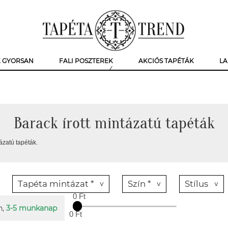
K GYORSAN
FALI POSZTEREK
AKCIÓS TAPÉTÁK
LA
Barack írott mintázatú tapéták
ázatú tapéták.
Tapéta mintázat *
Szín *
Stílus
0 Ft
n,
3-5 munkanap
0 Ft