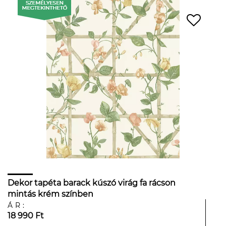
Dekor tapéta barack kúszó virág fa rácson
mintás krém színben
ÁR:
18 990 Ft