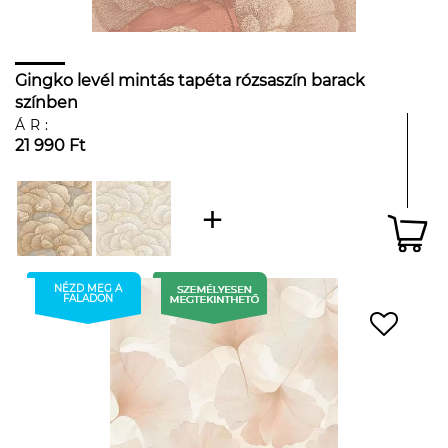
Gingko levél mintás tapéta rózsaszín barack
színben
ÁR:
21 990 Ft
NÉZD MEG A
FALADON