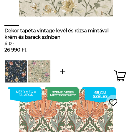
Dekor tapéta vintage levél és rózsa mintával
krém és barack színben
ÁR:
26 990 Ft
NÉZD MEG A
68 CM
FALADON
SZÉLES