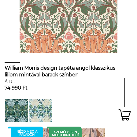
William Morris design tapéta angol klasszikus
liliom mintával barack színben
ÁR:
74 990 Ft
NÉZD MEG A
FALADON