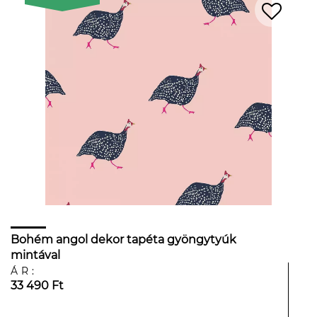
Bohém angol dekor tapéta gyöngytyúk
mintával
ÁR:
33 490 Ft