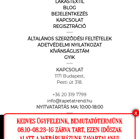
LAKÁSTEXTIL
BLOG
BEJELENTKEZÉS
KAPCSOLAT
REGISZTRÁCIÓ
ÁLTALÁNOS SZERZŐDÉSI FELTÉTELEK
ADETVÉDELMI NYILATKOZAT
KÍVÁNSÁGLISTÁM
GYIK
KAPCSOLAT
1171 Budapest,
Pesti út 318.
+36 20 319 7799
info@tapetatrend.hu
NYITVATARTÁS MA:
10:00-18:00
X
KEDVES ÜGYFELEINK, BEMUTATÓTERMÜNK
Ez a weboldal cookie-kat használ, hogy a
08.10-08.23-IG ZÁRVA TART, EZEN IDŐSZAK
lehető legjobb élményt nyújtsa honlapunkon.
ALATT A WEBÁRUHÁZUNK ZAVARTALANUL