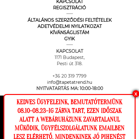
KAPCSOLAT
REGISZTRÁCIÓ
ÁLTALÁNOS SZERZŐDÉSI FELTÉTELEK
ADETVÉDELMI NYILATKOZAT
KÍVÁNSÁGLISTÁM
GYIK
KAPCSOLAT
1171 Budapest,
Pesti út 318.
+36 20 319 7799
info@tapetatrend.hu
NYITVATARTÁS MA:
10:00-18:00
X
KEDVES ÜGYFELEINK, BEMUTATÓTERMÜNK
Ez a weboldal cookie-kat használ, hogy a
08.10-08.23-IG ZÁRVA TART, EZEN IDŐSZAK
lehető legjobb élményt nyújtsa honlapunkon.
ALATT A WEBÁRUHÁZUNK ZAVARTALANUL
Beállítások
MÜKÖDIK, ÜGYFÉLSZOLGÁLATUNK EMAILBEN
Az online fizetést a Barion Payment Zrt. biztosítja, MNB engedély
száma: H-EN-I-1064/2013
LESZ ELÉRHETŐ. MINDENKINEK JÓ PIHENÉST