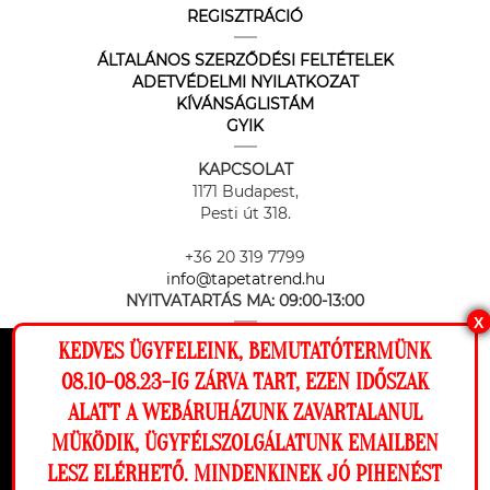
REGISZTRÁCIÓ
ÁLTALÁNOS SZERZŐDÉSI FELTÉTELEK
ADETVÉDELMI NYILATKOZAT
KÍVÁNSÁGLISTÁM
GYIK
KAPCSOLAT
1171 Budapest,
Pesti út 318.
+36 20 319 7799
info@tapetatrend.hu
NYITVATARTÁS MA:
09:00-13:00
X
KEDVES ÜGYFELEINK, BEMUTATÓTERMÜNK
Ez a weboldal cookie-kat használ, hogy a
08.10-08.23-IG ZÁRVA TART, EZEN IDŐSZAK
lehető legjobb élményt nyújtsa honlapunkon.
ALATT A WEBÁRUHÁZUNK ZAVARTALANUL
Beállítások
MÜKÖDIK, ÜGYFÉLSZOLGÁLATUNK EMAILBEN
Az online fizetést a Barion Payment Zrt. biztosítja, MNB engedély
száma: H-EN-I-1064/2013
LESZ ELÉRHETŐ. MINDENKINEK JÓ PIHENÉST
Elutasítom
Engedélyezem