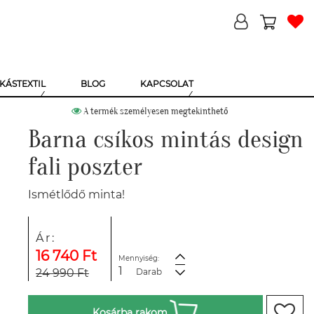
KÁSTEXTIL
BLOG
KAPCSOLAT
A termék személyesen megtekinthető
Barna csíkos mintás design
fali poszter
Ismétlődő minta!
Ár:
16 740 Ft
Mennyiség:
24 990 Ft
Darab
Kosárba rakom