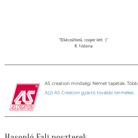
""Kicsit féltünk előtte, hogy nem lesz-e sok ekkora falfelületen 
tapéta, de a végeredmény nagyon szép lett.""
S. Andrea
AS creation minőségi Német tapéták. Több sz
A(z) AS Creation gyártó további termékei.
Hasonló Fali poszterek