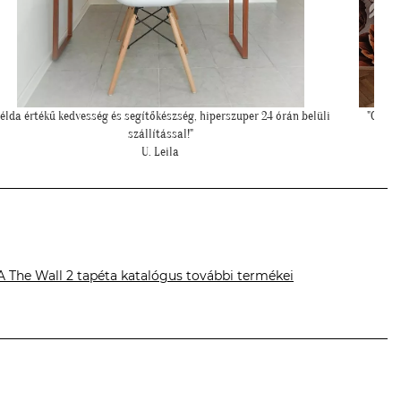
"Csodálatos a fotótapéta még szebb mint ahogy gondoltam!"
"Szia 
L. Ilona
A The Wall 2 tapéta katalógus további termékei