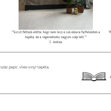
a
"Példa értékű kedvesség és segítőkészség, hiperszuper 24 órán belüli
szállítással!"
U. Leila
áz papír, vlies-vinyl tapéta.