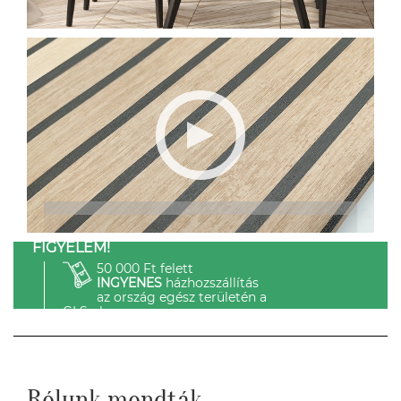
FIGYELEM!
50 000 Ft felett
INGYENES
házhozszállítás
az ország egész területén a
GLS-el.
Rólunk mondták