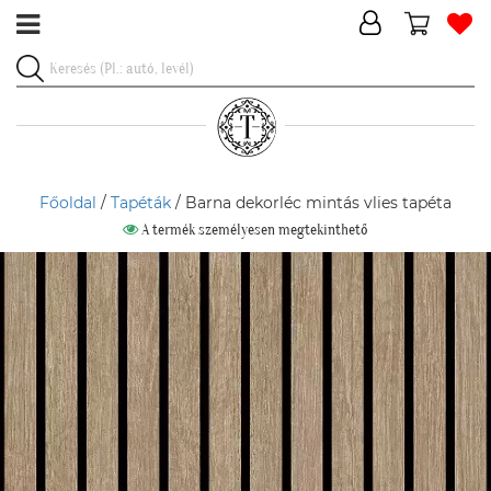
Főoldal
/
Tapéták
/ Barna dekorléc mintás vlies tapéta
A termék személyesen megtekinthető