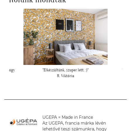
"Példa értékű kedvesség és segítőkészség,
""Csato
hiperszuper 24 órán belüli szállítással!"
U. Leila
UGEPA = Made in France
Az UGEPA, francia márka lévén
lehetővé teszi számunkra, hogy