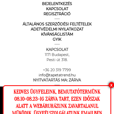
BEJELENTKEZÉS
KAPCSOLAT
REGISZTRÁCIÓ
ÁLTALÁNOS SZERZŐDÉSI FELTÉTELEK
ADETVÉDELMI NYILATKOZAT
KÍVÁNSÁGLISTÁM
GYIK
KAPCSOLAT
1171 Budapest,
Pesti út 318.
+36 20 319 7799
info@tapetatrend.hu
NYITVATARTÁS MA:
ZÁRVA
X
KEDVES ÜGYFELEINK, BEMUTATÓTERMÜNK
Ez a weboldal cookie-kat használ, hogy a
08.10-08.23-IG ZÁRVA TART, EZEN IDŐSZAK
lehető legjobb élményt nyújtsa honlapunkon.
ALATT A WEBÁRUHÁZUNK ZAVARTALANUL
Beállítások
MÜKÖDIK, ÜGYFÉLSZOLGÁLATUNK EMAILBEN
Az online fizetést a Barion Payment Zrt. biztosítja, MNB engedély