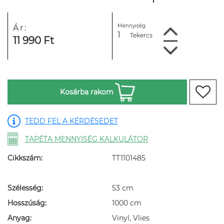
Mennyiség:
Ár:
Tekercs
11 990 Ft
Kosárba rakom
TEDD FEL A KÉRDÉSEDET
TAPÉTA MENNYISÉG KALKULÁTOR
Cikkszám:
TT1101485
Szélesség:
53 cm
Hosszúság:
1000 cm
Anyag:
Vinyl, Vlies