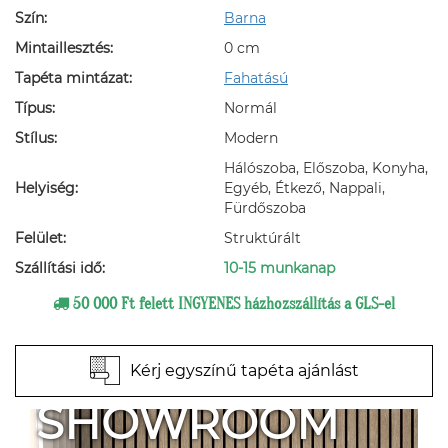
Szín:
Barna
Mintaillesztés:
0 cm
Tapéta mintázat:
Fahatású
Típus:
Normál
Stílus:
Modern
Hálószoba, Előszoba, Konyha,
Helyiség:
Egyéb, Étkező, Nappali,
Fürdőszoba
Felület:
Struktúrált
Szállítási idő:
10-15 munkanap
50 000 Ft felett INGYENES házhozszállítás a GLS-el
Kérj egyszínű tapéta ajánlást
SHOWROOM