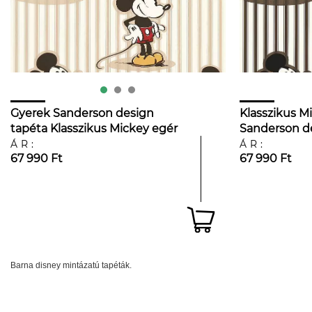
Gyerek Sanderson design
Klasszikus M
tapéta Klasszikus Mickey egér
Sanderson d
mintával
ÁR:
ÁR:
67 990 Ft
67 990 Ft
Barna disney mintázatú tapéták.