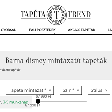
K GYORSAN
FALI POSZTEREK
AKCIÓS TAPÉTÁK
LA
Barna disney mintázatú tapéták
ntázatú tapéták.
Tapéta mintázat *
Szín *
Stílus
67 990 Ft
n,
3-5 munkanap
67 990 Ft