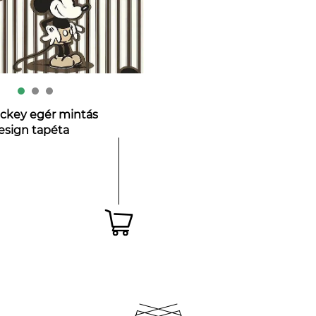
ickey egér mintás
esign tapéta