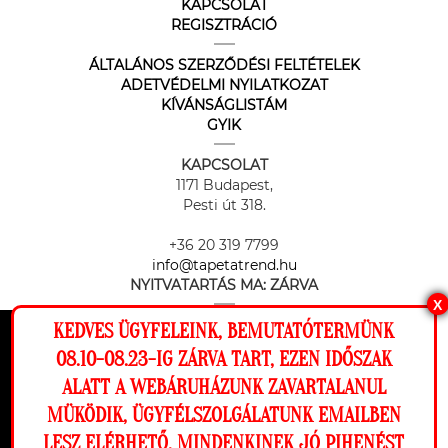
KAPCSOLAT
REGISZTRÁCIÓ
ÁLTALÁNOS SZERZŐDÉSI FELTÉTELEK
ADETVÉDELMI NYILATKOZAT
KÍVÁNSÁGLISTÁM
GYIK
KAPCSOLAT
1171 Budapest,
Pesti út 318.
+36 20 319 7799
info@tapetatrend.hu
NYITVATARTÁS MA:
ZÁRVA
X
KEDVES ÜGYFELEINK, BEMUTATÓTERMÜNK
Ez a weboldal cookie-kat használ, hogy a
08.10-08.23-IG ZÁRVA TART, EZEN IDŐSZAK
lehető legjobb élményt nyújtsa honlapunkon.
ALATT A WEBÁRUHÁZUNK ZAVARTALANUL
Beállítások
MÜKÖDIK, ÜGYFÉLSZOLGÁLATUNK EMAILBEN
Az online fizetést a Barion Payment Zrt. biztosítja, MNB engedély
száma: H-EN-I-1064/2013
LESZ ELÉRHETŐ. MINDENKINEK JÓ PIHENÉST