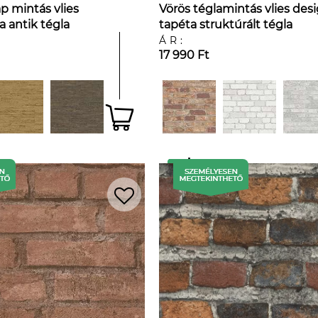
p mintás vlies
Vörös téglamintás vlies des
a antik tégla
tapéta struktúrált tégla
mintával
ÁR:
17 990 Ft