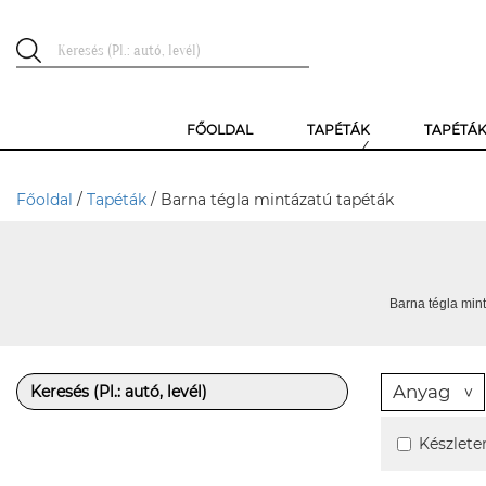
FŐOLDAL
TAPÉTÁK
TAPÉTÁ
Főoldal
/
Tapéták
/ Barna tégla mintázatú tapéták
Barna tégla mint
Anyag
Készlete