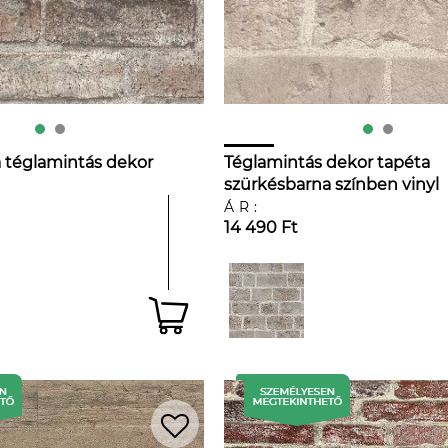
 téglamintás dekor
Téglamintás dekor tapéta
szürkésbarna színben vinyl
mosható
ÁR:
14 490 Ft