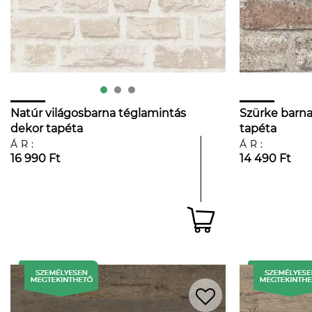
Natúr világosbarna téglamintás
Szürke barna
dekor tapéta
tapéta
ÁR:
ÁR:
16 990 Ft
14 490 Ft