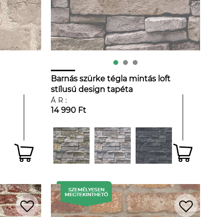
Barnás szürke tégla mintás loft
stílusú design tapéta
ÁR:
14 990 Ft