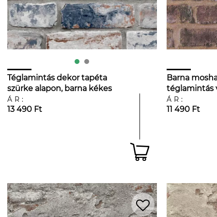
Téglamintás dekor tapéta
Barna moshat
szürke alapon, barna kékes
téglamintás 
foltos hatással
ÁR:
ÁR:
13 490 Ft
11 490 Ft