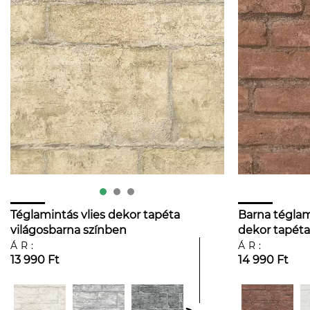
Téglamintás vlies dekor tapéta
Barna tégla
világosbarna színben
dekor tapéta
ÁR:
ÁR:
13 990 Ft
14 990 Ft