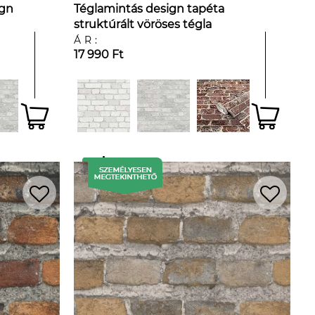
ign
Téglamintás design tapéta
struktúrált vöröses tégla
mintával
ÁR:
17 990 Ft