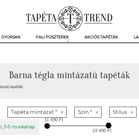
K GYORSAN
FALI POSZTEREK
AKCIÓS TAPÉTÁK
LA
Barna tégla mintázatú tapéták
ázatú tapéták.
Tapéta mintázat *
Szín *
Stílus
11 490 Ft
n,
3-5 munkanap
19 490 Ft