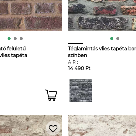
ó felületű
Téglamintás vlies tapéta ba
vlies tapéta
színben
ÁR:
14 490 Ft