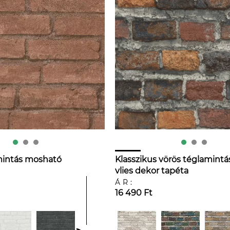
mintás mosható
Klasszikus vörös téglamintá
vlies dekor tapéta
ÁR:
16 490 Ft