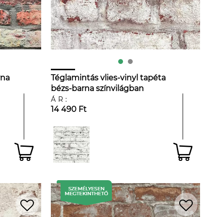
rna
Téglamintás vlies-vinyl tapéta
bézs-barna színvilágban
ÁR:
14 490 Ft