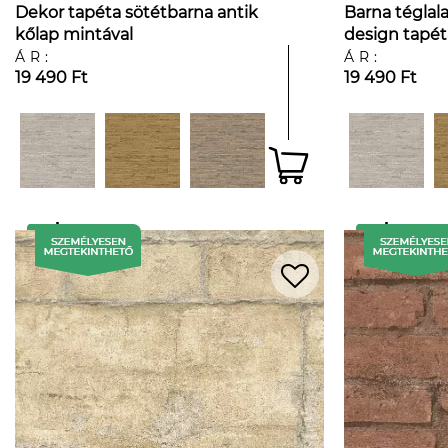
Dekor tapéta sötétbarna antik
Barna téglala
kőlap mintával
design tapét
mintákkal
ÁR:
ÁR:
19 490 Ft
19 490 Ft