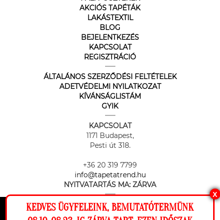
AKCIÓS TAPÉTÁK
LAKÁSTEXTIL
BLOG
BEJELENTKEZÉS
KAPCSOLAT
REGISZTRÁCIÓ
ÁLTALÁNOS SZERZŐDÉSI FELTÉTELEK
ADETVÉDELMI NYILATKOZAT
KÍVÁNSÁGLISTÁM
GYIK
KAPCSOLAT
1171 Budapest,
Pesti út 318.
+36 20 319 7799
info@tapetatrend.hu
NYITVATARTÁS MA:
ZÁRVA
X
KEDVES ÜGYFELEINK, BEMUTATÓTERMÜNK
Ez a weboldal cookie-kat használ, hogy a