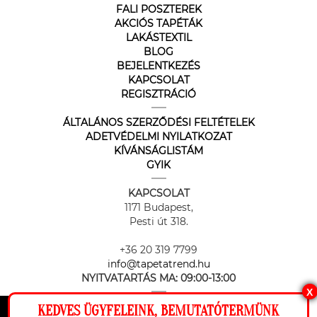
FALI POSZTEREK
AKCIÓS TAPÉTÁK
LAKÁSTEXTIL
BLOG
BEJELENTKEZÉS
KAPCSOLAT
REGISZTRÁCIÓ
ÁLTALÁNOS SZERZŐDÉSI FELTÉTELEK
ADETVÉDELMI NYILATKOZAT
KÍVÁNSÁGLISTÁM
GYIK
KAPCSOLAT
1171 Budapest,
Pesti út 318.
+36 20 319 7799
info@tapetatrend.hu
NYITVATARTÁS MA:
09:00-13:00
X
KEDVES ÜGYFELEINK, BEMUTATÓTERMÜNK