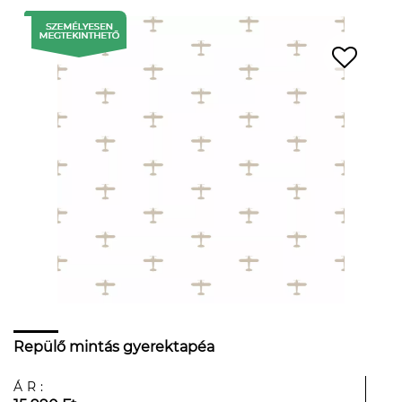
Repülő mintás gyerektapéa
ÁR: