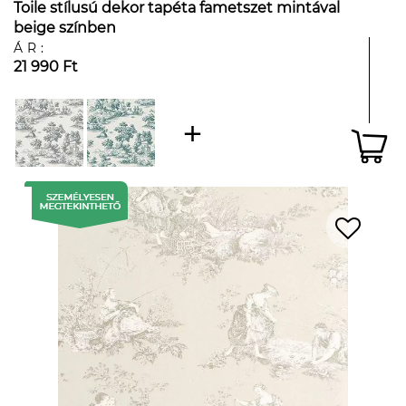
Toile stílusú dekor tapéta fametszet mintával
beige színben
ÁR:
21 990 Ft