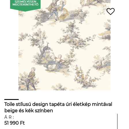
Toile stílusú design tapéta úri életkép mintával
beige és kék színben
ÁR:
51 990 Ft