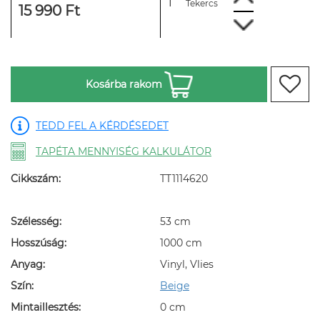
Tekercs
15 990 Ft
Kosárba rakom
TEDD FEL A KÉRDÉSEDET
TAPÉTA MENNYISÉG KALKULÁTOR
Cikkszám:
TT1114620
Szélesség:
53 cm
Hosszúság:
1000 cm
Anyag:
Vinyl, Vlies
Szín:
Beige
Mintaillesztés:
0 cm