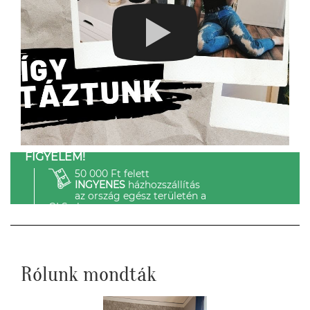
FIGYELEM!
50 000 Ft felett
INGYENES
házhozszállítás
az ország egész területén a
GLS-el.
Rólunk mondták