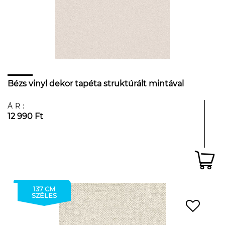
Bézs vinyl dekor tapéta struktúrált mintával
ÁR:
12 990 Ft
137 CM
SZÉLES