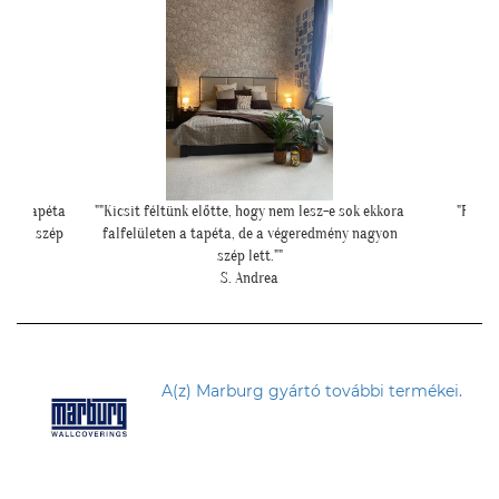
 sok ekkora
"Felkerültek a tapéták az eredmény magáért
""Csato
ny nagyon
beszél!:)"
H. Anita
A(z) Marburg gyártó további termékei.