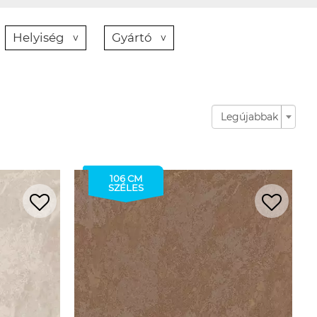
Helyiség
Gyártó
Legújabbak
106 CM
SZÉLES