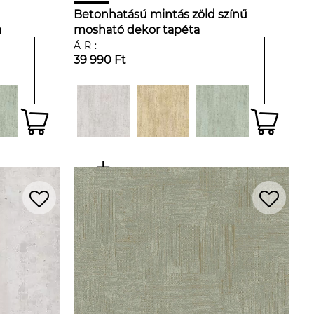
Betonhatású mintás zöld színű
a
mosható dekor tapéta
ÁR:
39 990 Ft