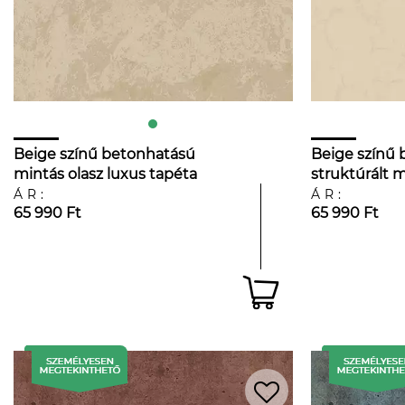
Beige színű betonhatású
Beige színű
mintás olasz luxus tapéta
struktúrált m
tapéta
ÁR:
ÁR:
65 990 Ft
65 990 Ft