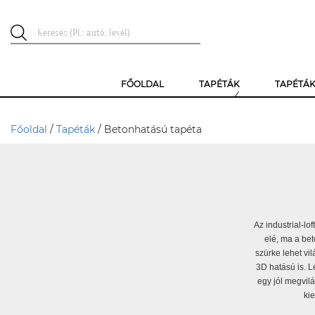
FŐOLDAL
TAPÉTÁK
TAPÉTÁ
Főoldal
/
Tapéták
/ Betonhatású tapéta
Az industrial-lo
elé, ma a bet
szürke lehet vil
3D hatású is. L
egy jól megvil
ki