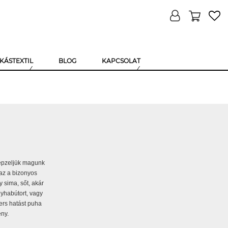
KÁSTEXTIL
BLOG
KAPCSOLAT
 képzeljük magunk
 az a bizonyos
y sima, sőt, akár
nyhabútort, vagy
ers hatást puha
ny.