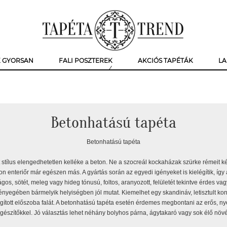
K GYORSAN
FALI POSZTEREK
AKCIÓS TAPÉTÁK
LA
Betonhatású tapéta
Betonhatású tapéta
ft stílus elengedhetetlen kelléke a beton. Ne a szocreál kockaházak szürke rémeit
on enteriőr már egészen más. A gyártás során az egyedi igényeket is kielégítik, így
ágos, sötét, meleg vagy hideg tónusú, foltos, aranyozott, felületét tekintve érdes vag
ényegében bármelyik helyiségben jól mutat. Kiemelhet egy skandináv, letisztult ko
ágított előszoba falát. A betonhatású tapéta esetén érdemes megbontani az erős, ny
egészítőkkel. Jó választás lehet néhány bolyhos párna, ágytakaró vagy sok élő növé