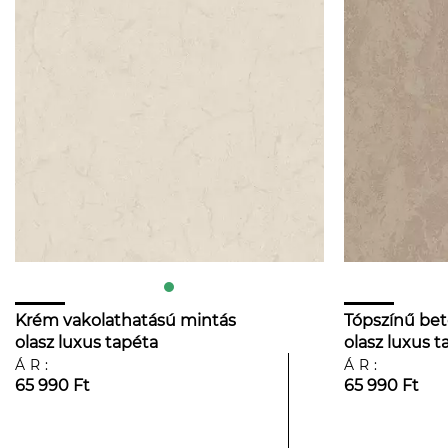
Krém vakolathatású mintás
Tópszínű be
olasz luxus tapéta
olasz luxus t
ÁR:
ÁR:
65 990 Ft
65 990 Ft