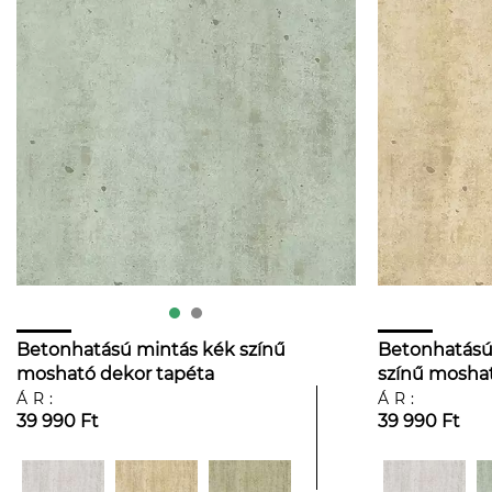
Betonhatású mintás kék színű
Betonhatású
mosható dekor tapéta
színű moshat
ÁR:
ÁR:
39 990 Ft
39 990 Ft