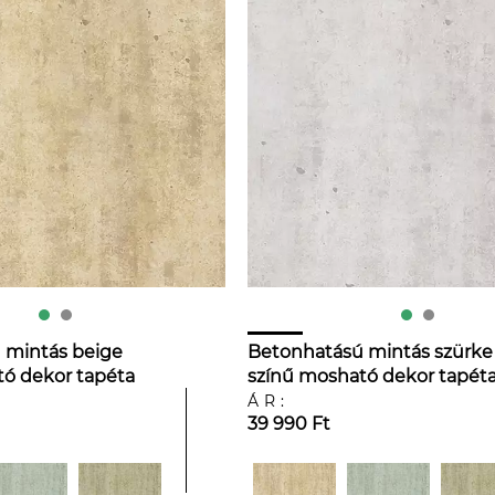
 mintás beige
Betonhatású mintás szürke
ó dekor tapéta
színű mosható dekor tapét
ÁR:
39 990 Ft