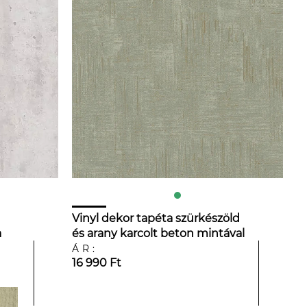
Vinyl dekor tapéta szürkészöld
a
és arany karcolt beton mintával
ÁR:
16 990 Ft