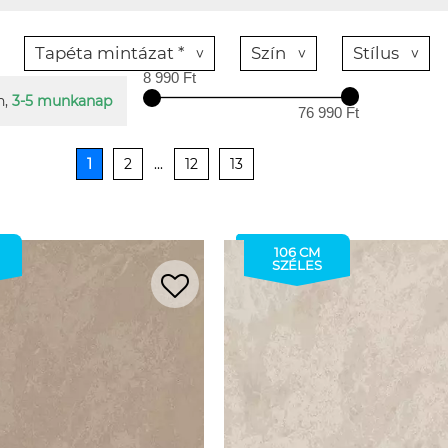
Tapéta mintázat *
Szín
Stílus
8 990 Ft
n,
3-5 munkanap
76 990 Ft
1
2
...
12
13
106 CM
SZÉLES