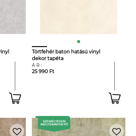
inyl
Törtfehér baton hatású vinyl
dekor tapéta
ÁR:
25 990 Ft