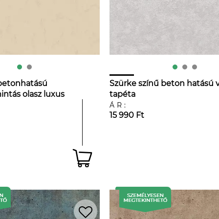
 betonhatású
Szürke színű beton hatású v
intás olasz luxus
tapéta
ÁR:
15 990 Ft