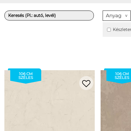
Anyag
Készlete
106 CM
106 CM
SZÉLES
SZÉLES