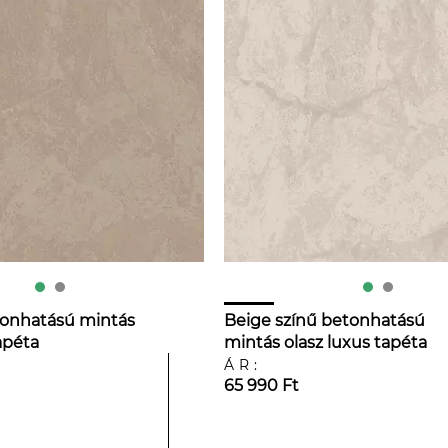
tonhatású mintás
Beige színű betonhatású
apéta
mintás olasz luxus tapéta
ÁR:
65 990 Ft