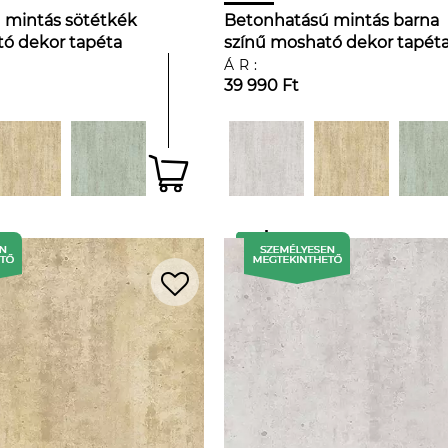
 mintás sötétkék
Betonhatású mintás barna
ó dekor tapéta
színű mosható dekor tapét
ÁR:
39 990 Ft