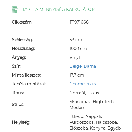
TAPÉTA MENNYISÉG KALKULÁTOR
Cikkszám:
TT971668
Szélesség:
53 cm
Hosszúság:
1000 cm
Anyag:
Vinyl
Szín:
Beige
,
Barna
Mintaillesztés:
17.7 cm
Tapéta mintázat:
Geometrikus
Típus:
Normál, Luxus
Skandináv, High-Tech,
Stílus:
Modern
Étkező, Nappali,
Helyiség:
Fürdőszoba, Hálószoba,
Előszoba, Konyha, Egyéb