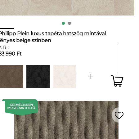
Philipp Plein luxus tapéta hatszög mintával
fényes beige színben
ÁR:
83 990 Ft