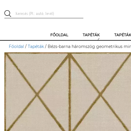
FŐOLDAL
TAPÉTÁK
TAPÉTÁ
Főoldal
/
Tapéták
/ Bézs-barna háromszög geometrikus mint