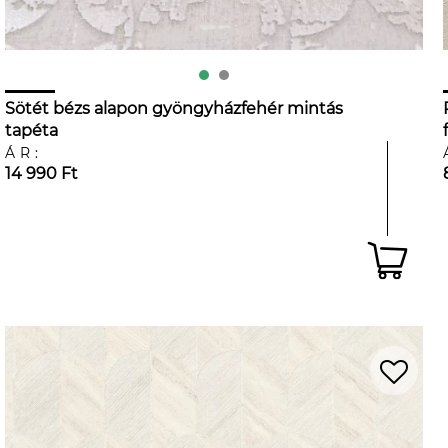
Sötét bézs alapon gyöngyházfehér mintás
tapéta
ÁR:
14 990 Ft