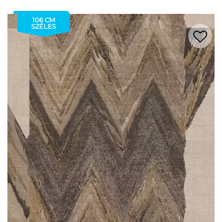
106 CM
SZÉLES