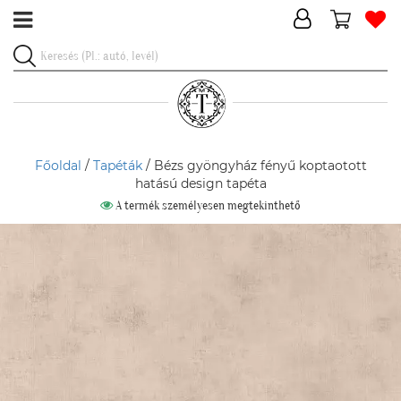
Főoldal
/
Tapéták
/ Bézs gyöngyház fényű koptaotott
hatású design tapéta
A termék személyesen megtekinthető