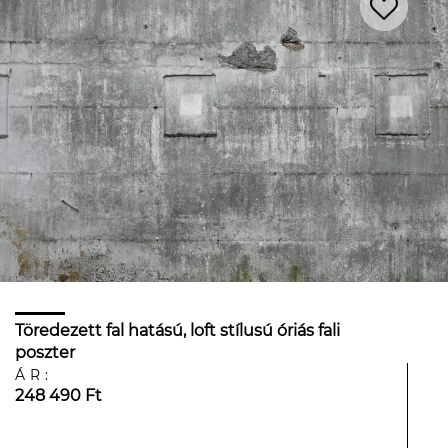
Töredezett fal hatású, loft stílusú óriás fali
poszter
ÁR:
248 490 Ft