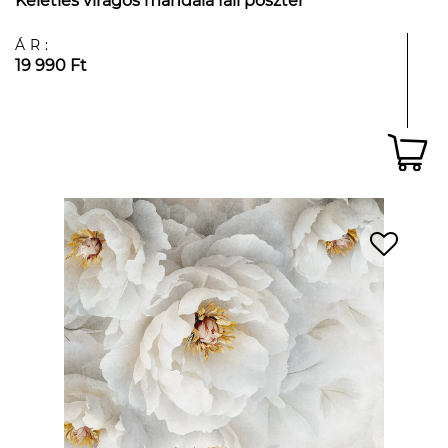
Keleties virágos mandala fali poszter
ÁR:
19 990 Ft