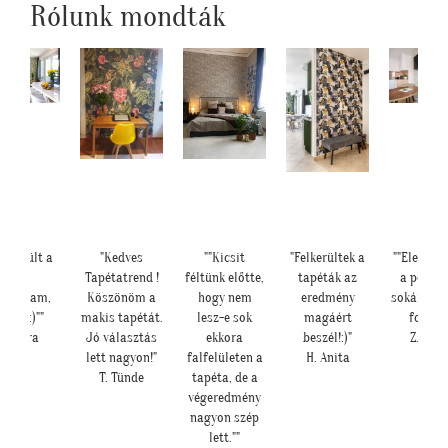
Rólunk mondták
lkészült a
"Kedves
""Kicsit
"Felkerültek a
""Elegáns 
kép,
Tapétatrend !
féltünk előtte,
tapéták az
a pengef
ndoltam,
Köszönöm a
hogy nem
eredmény
sokáig im
átha :)""
makis tapétát.
lesz-e sok
magáért
fogjuk"
H. Sára
Jó választás
ekkora
beszél!:)"
Z. Anit
lett nagyon!"
falfelületen a
H. Anita
T. Tünde
tapéta, de a
végeredmény
nagyon szép
lett.""