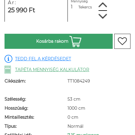
Mennyiség:
Ár:
Tekercs
25 990 Ft
Kosárba rakom
TEDD FEL A KÉRDÉSEDET
TAPÉTA MENNYISÉG KALKULÁTOR
Cikkszám:
TT1084249
Szélesség:
53 cm
Hosszúság:
1000 cm
Mintaillesztés:
0 cm
Típus:
Normál