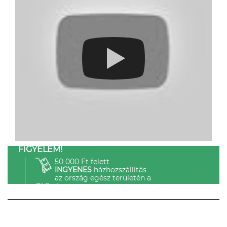
FIGYELEM!
50 000 Ft felett
INGYENES
házhozszállítás
az ország egész területén a
GLS-el.