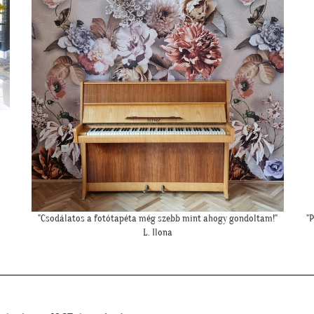
"Példa értékű kedvesség és segítőkészség, hiperszuper 24 órán belüli
szállítással!"
U. Leila