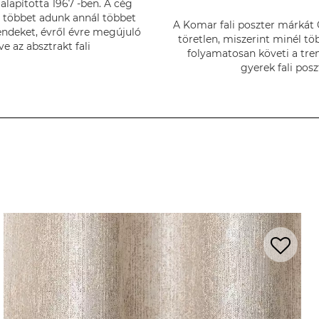
lapította 1967 -ben. A cég
él többet adunk annál többet
A Komar fali poszter márkát G
endeket, évről évre megújuló
töretlen, miszerint minél t
e az absztrakt fali
folyamatosan követi a tren
gyerek fali posz