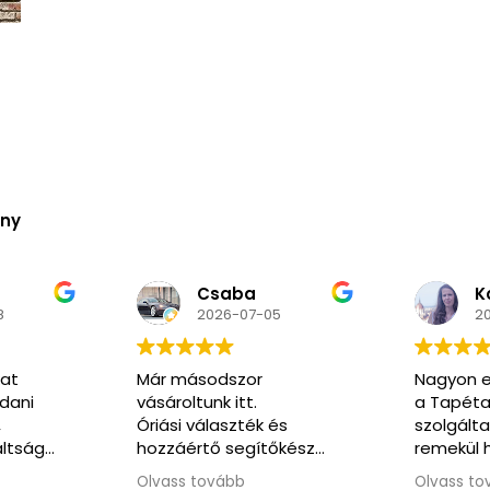
ény
Kozma
N
5
2026-06-02
2
Nagyon elégedett voltam
Nagyon k
a Tapéta Trend
segítőkés
és
szolgáltatásával. A honlap
pedig ren
őkész
remekül használható, a
kommunikáció végig
Olvass tovább