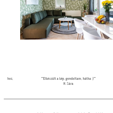
"Csodálatos a fotótapéta még szebb mint ahogy gondoltam!"
L. Ilona