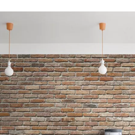
korrekt és segítőkész volt.
Amikor időnyomásba
kerültünk, rugalmasan
ajánlottak alternatív
megoldást, ami nagy
segítség volt. Jó szívvel
ajánlom a csapatot.