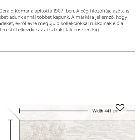
erald Komar alapította 1967 -ben. A cég filozófiája azóta is
öbbet adunk annál többet kapunk. A márkára jellemző, hogy
deket, évről évre megújuló kollekciókkal rukkolnak elő a
terektől elkezdve az absztrakt fali poszterekig.