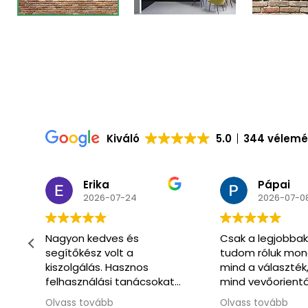
Kiváló
5.0
344 vélem
Pápai
Csaba
2026-07-08
2026-07-0
Csak a legjobbakat
Már másodszor
tudom róluk mondani
vásároltunk itt.
mind a választék,
Óriási választék 
t
mind vevőorientáltság
hozzáértő segít
téren.
kiszolgálás.
Olvass tovább
Olvass tovább