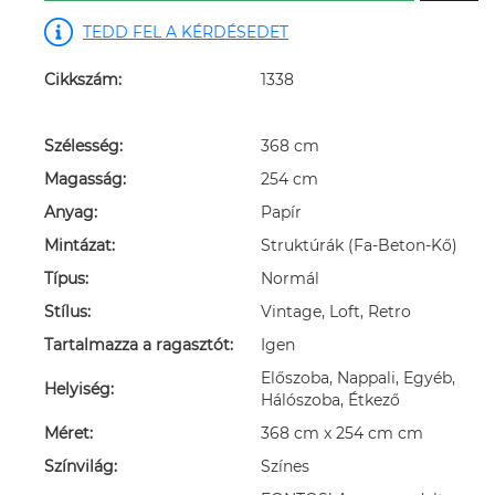
TEDD FEL A KÉRDÉSEDET
Cikkszám:
1338
Szélesség:
368 cm
Magasság:
254 cm
Anyag:
Papír
Mintázat:
Struktúrák (Fa-Beton-Kő)
Típus:
Normál
Stílus:
Vintage, Loft, Retro
Tartalmazza a ragasztót:
Igen
Előszoba, Nappali, Egyéb,
Helyiség:
Hálószoba, Étkező
Méret:
368 cm x 254 cm cm
Színvilág:
Színes