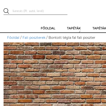
FŐOLDAL
TAPÉTÁK
TAPÉTÁ
Főoldal
/
Fali poszterek
/ Bontott tégla fal fali poszter