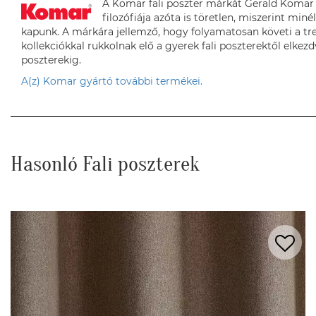
A Komar fali poszter márkát Gerald Komar a
filozófiája azóta is töretlen, miszerint min
kapunk. A márkára jellemző, hogy folyamatosan követi a tr
kollekciókkal rukkolnak elő a gyerek fali poszterektől elkezdv
poszterekig.
A(z) Komar gyártó további termékei.
Hasonló Fali poszterek