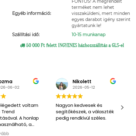
FONTOS! A megrendelt
terméket nem lehet
Egyéb információ:
visszaküldeni, mert minden
egyes darabot igény szerint
gyártatunk le!
Szállítási idő:
10-15 munkanap
50 000 Ft felett INGYENES házhozszállítás a GLS-el
ikolett
Primpa
026-05-12
2026-03-07
edvesek és
Very nice and friendly
M
zek, a választék
service. Enthusiastic to
s
dkívül széles.
help us find what we
s
need. One of the men
also spoke English.
Olvass tovább