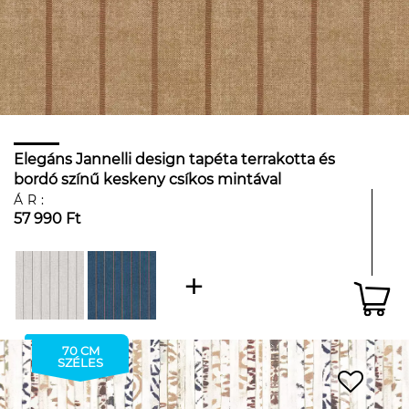
Elegáns Jannelli design tapéta terrakotta és
bordó színű keskeny csíkos mintával
ÁR:
57 990 Ft
70 CM
SZÉLES