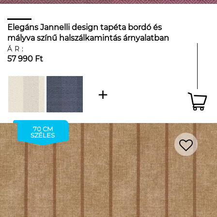
Elegáns Jannelli design tapéta bordó és
mályva színű halszálkamintás árnyalatban
széles csíkos mintával
ÁR:
57 990 Ft
70 CM
SZÉLES