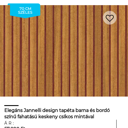
70 CM
SZÉLES
Elegáns Jannelli design tapéta barna és bordó
színű fahatású keskeny csíkos mintával
ÁR: