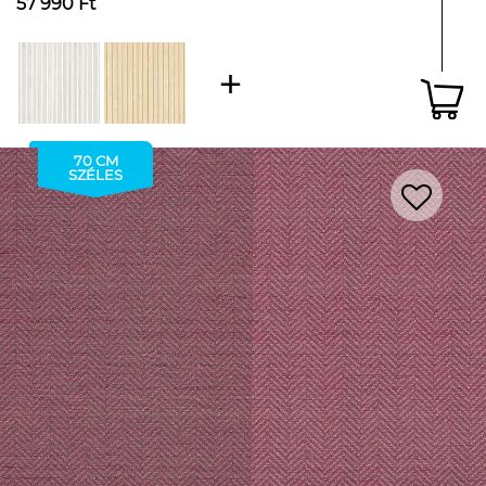
57 990 Ft
70 CM
SZÉLES