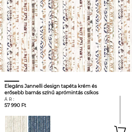
Elegáns Jannelli design tapéta krém és
erősebb barnás színű aprómintás csíkos
mintával
ÁR:
57 990 Ft