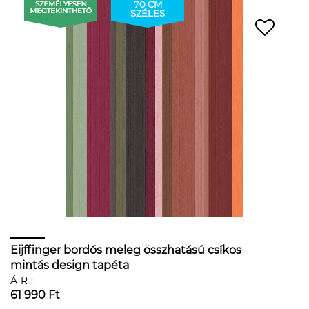
70 CM
SZÉLES
Eijffinger bordós meleg összhatású csíkos
mintás design tapéta
ÁR:
61 990 Ft