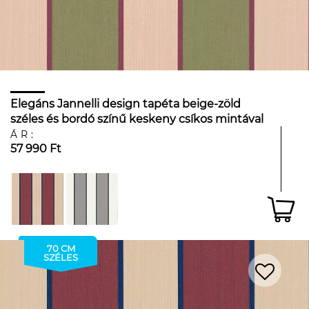
Elegáns Jannelli design tapéta beige-zöld
széles és bordó színű keskeny csíkos mintával
ÁR:
57 990 Ft
70 CM
SZÉLES