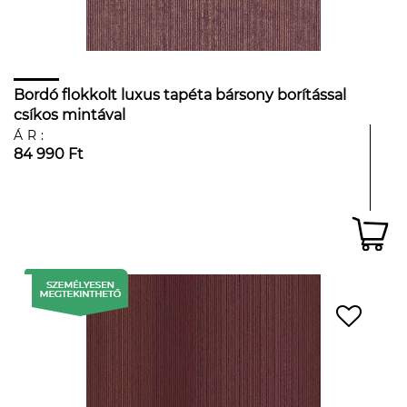
Bordó flokkolt luxus tapéta bársony borítással
csíkos mintával
ÁR:
84 990 Ft