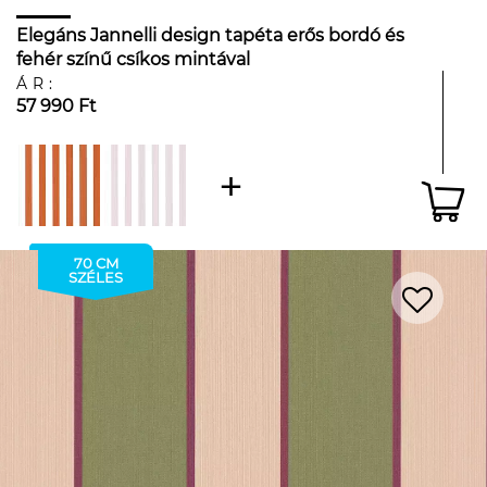
Elegáns Jannelli design tapéta erős bordó és
fehér színű csíkos mintával
ÁR:
57 990 Ft
70 CM
SZÉLES