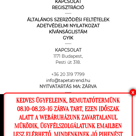
KAPCSOLAT
REGISZTRÁCIÓ
ÁLTALÁNOS SZERZŐDÉSI FELTÉTELEK
ADETVÉDELMI NYILATKOZAT
KÍVÁNSÁGLISTÁM
GYIK
KAPCSOLAT
1171 Budapest,
Pesti út 318.
+36 20 319 7799
info@tapetatrend.hu
NYITVATARTÁS MA:
ZÁRVA
X
KEDVES ÜGYFELEINK, BEMUTATÓTERMÜNK
Ez a weboldal cookie-kat használ, hogy a
08.10-08.23-IG ZÁRVA TART, EZEN IDŐSZAK
lehető legjobb élményt nyújtsa honlapunkon.
ALATT A WEBÁRUHÁZUNK ZAVARTALANUL
Beállítások
MÜKÖDIK, ÜGYFÉLSZOLGÁLATUNK EMAILBEN
Az online fizetést a Barion Payment Zrt. biztosítja, MNB engedély
száma: H-EN-I-1064/2013
LESZ ELÉRHETŐ. MINDENKINEK JÓ PIHENÉST