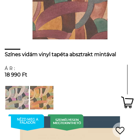
Színes vidám vinyl tapéta absztrakt mintával
ÁR:
18 990 Ft
NÉZD MEG A
FALADON