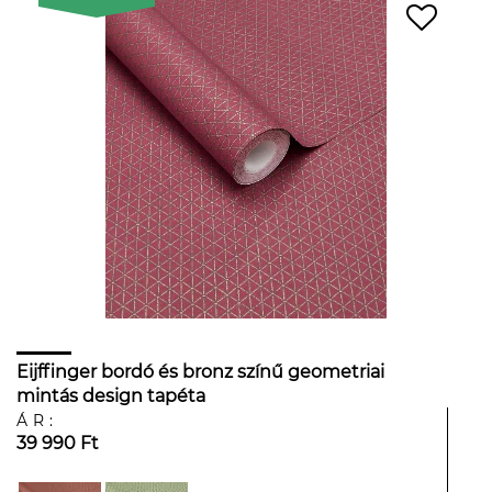
Eijffinger bordó és bronz színű geometriai
mintás design tapéta
ÁR:
39 990 Ft