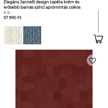
Elegáns Jannelli design tapéta krém és
erősebb barnás színű aprómintás csíkos
mintával
ÁR:
57 990 Ft