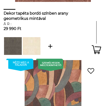
Dekor tapéta bordó színben arany
geometrikus mintával
ÁR:
29 990 Ft
NÉZD MEG A
FALADON