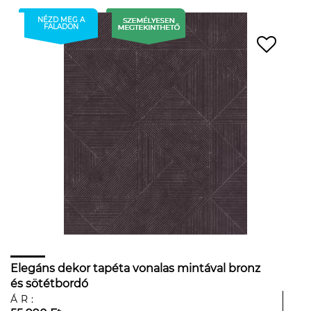
NÉZD MEG A
FALADON
Elegáns dekor tapéta vonalas mintával bronz
és sötétbordó
ÁR: