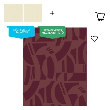
NÉZD MEG A
FALADON