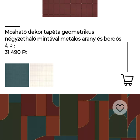
Mosható dekor tapéta geometrikus
négyzetháló mintával metálos arany és bordós
barna színben
ÁR:
31 490 Ft