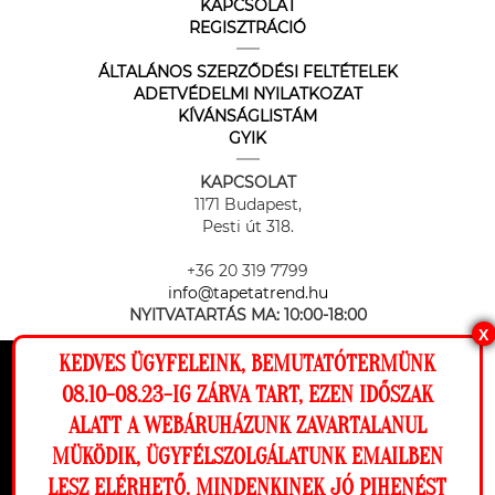
KAPCSOLAT
REGISZTRÁCIÓ
ÁLTALÁNOS SZERZŐDÉSI FELTÉTELEK
ADETVÉDELMI NYILATKOZAT
KÍVÁNSÁGLISTÁM
GYIK
KAPCSOLAT
1171 Budapest,
Pesti út 318.
+36 20 319 7799
info@tapetatrend.hu
NYITVATARTÁS MA:
10:00-18:00
X
KEDVES ÜGYFELEINK, BEMUTATÓTERMÜNK
Ez a weboldal cookie-kat használ, hogy a
08.10-08.23-IG ZÁRVA TART, EZEN IDŐSZAK
lehető legjobb élményt nyújtsa honlapunkon.
ALATT A WEBÁRUHÁZUNK ZAVARTALANUL
Beállítások
MÜKÖDIK, ÜGYFÉLSZOLGÁLATUNK EMAILBEN
Az online fizetést a Barion Payment Zrt. biztosítja, MNB engedély
száma: H-EN-I-1064/2013
LESZ ELÉRHETŐ. MINDENKINEK JÓ PIHENÉST